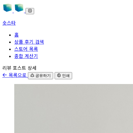
숏스타
홈
상품 후기 검색
스토어 목록
종합 계산기
본문으로 바로가기
리뷰 포스트 상세
목록으로
공유하기
인쇄