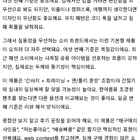
다섯 번째 기준은 용도예요. 집에서만 입을 거라면 편안함을 최
우선으로 봐도 되지만, 외출이나 캠퍼스룩, 여행까지 생각한다면
디자인의 무난함도 중요해요. 무지 패턴은 코디 폭을 넓히고 실
패 확률을 낮춰줘요.
그래서 실용성을 우선하는 소비 트렌드에서는 이런 기본형 제품
이 오히려 더 자주 선택돼요. 여섯 번째 기준은 계절감이에요. 최
근 패션 소비에서는 사계절 공용 아이템을 선호하는 흐름이 강하
지만, 실제로는 두께와 통기성이 핵심이에요.
이 제품은 ‘긴바지 + 트레이닝 + 면/폴리 혼방’ 조합이라 간절기
와 실내외 일상복에 잘 맞을 가능성이 높아요. 한여름용 초경량
팬츠를 찾는다면 다른 옵션과 비교해보는 것이 좋아요. 일곱 번
째 기준은 리뷰 해석 방식이에요.
평점만 보지 말고 후기 문장을 읽어야 해요. 이 제품은 “재구매의
사잇음”, “저는좋아요”, “배송빠름” 같은 짧지만 핵심적인 표현이
반복돼요. web_context를 참고하면, 실제 구매 경험이 많은 소