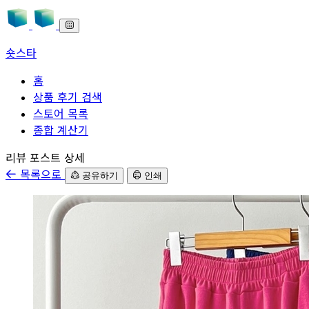
숏스타
홈
상품 후기 검색
스토어 목록
종합 계산기
본문으로 바로가기
리뷰 포스트 상세
목록으로
공유하기
인쇄