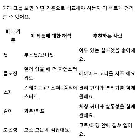
아래 표를 보면 어떤 기준으로 비교해야 하는지 더 빠르게 정리
할 수 있어요.
비교 기
이 제품에 대한 해석
추천하는 사람
준
여유 있는 실루엣을 좋아해
핏
루즈핏/오버핏
요.
열어 입을 때 더 자연스러
클로징
레이어드 코디를 자주 해요.
워요.
스웨이드+인조퍼+폴리에
관리 편의와 분위기를 함께
소재
스테르
원해요.
체형 커버와 활동성을 함께
길이
기본/하프
원해요.
코트/패딩 안에 겹쳐 입어
보온성
보조 보온에 적합해요.
요.