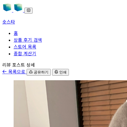
숏스타
홈
상품 후기 검색
스토어 목록
종합 계산기
본문으로 바로가기
리뷰 포스트 상세
목록으로
공유하기
인쇄