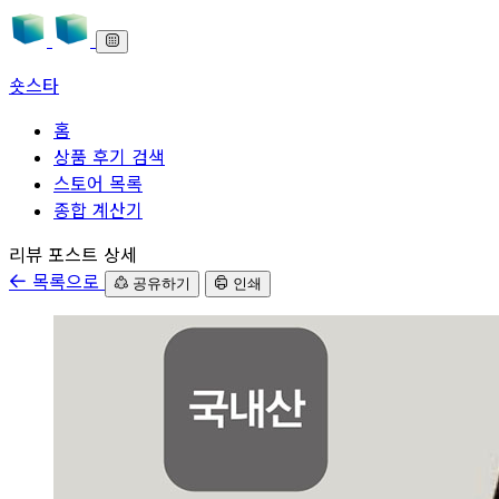
숏스타
홈
상품 후기 검색
스토어 목록
종합 계산기
본문으로 바로가기
리뷰 포스트 상세
목록으로
공유하기
인쇄