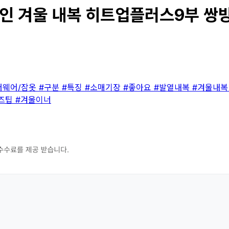
 겨울 내복 히트업플러스9부 쌍방울 
더웨어/잠옷
#구분
#특징
#소매기장
#좋아요
#발열내복
#겨울내
즈팁
#겨울이너