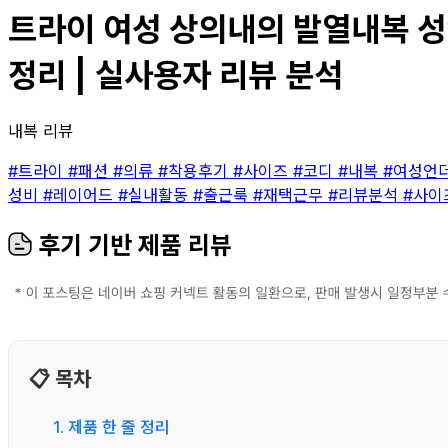
트라이 여성 상의내의 발열내복 성인
정리 | 실사용자 리뷰 분석
내복 리뷰
#트라이
#패션
#의류
#착용후기
#사이즈
#코디
#내복
#여성언
성비
#레이어드
#실내활동
#출근룩
#재택근무
#리뷰분석
#사이
후기 기반 제품 리뷰
📋 목차
1. 제품 한 줄 정리