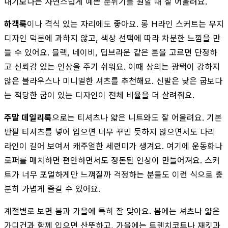
내기보다는 자연스럽게 예쁜 분위기를 원할 때 잘 어울려요.
하객룩
이나 격식 있는 자리에도 좋아요. 롱 H라인 스커트는 무지
디자인 덕분에 과하지 않고, 색상 선택에 따라 차분한 느낌을 만
들 수 있어요. 블랙, 네이비, 딥브라운 같은 톤을 고르면 단정하
고 신뢰감 있는 인상을 주기 쉬워요. 이때 상의는 광택이 강하지
않은 블라우스나 미니멀한 셔츠를 추천해요. 신발은 낮은 굽보다
는 적당한 굽이 있는 디자인이 전체 비율을 더 살려줘요.
주말 데일리룩
으로는 티셔츠나 얇은 니트와도 잘 어울려요. 기본
반팔 티셔츠를 넣어 입으면 너무 꾸민 듯하지 않으면서도 다리
라인이 길어 보여서 캐주얼한 세련미가 생겨요. 여기에 운동화나
로퍼를 매치하면 편안하면서도 정돈된 인상이 만들어져요. 스커
트가 너무 포멀하게만 느껴질까 걱정하는 분들도 이런 식으로 충
분히 가볍게 즐길 수 있어요.
계절별로 보면 봄과 가을에 특히 잘 맞아요. 봄에는 셔츠나 얇은
가디건과 함께 입으면 산뜻하고, 가을에는 트렌치코트나 재킷과