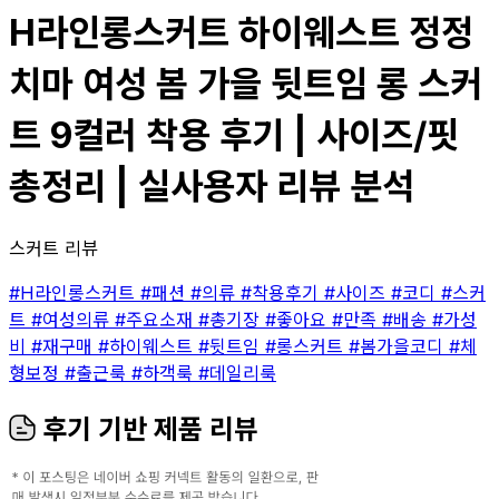
H라인롱스커트 하이웨스트 정정
치마 여성 봄 가을 뒷트임 롱 스커
트 9컬러 착용 후기 | 사이즈/핏
총정리 | 실사용자 리뷰 분석
스커트 리뷰
#H라인롱스커트
#패션
#의류
#착용후기
#사이즈
#코디
#스커
트
#여성의류
#주요소재
#총기장
#좋아요
#만족
#배송
#가성
비
#재구매
#하이웨스트
#뒷트임
#롱스커트
#봄가을코디
#체
형보정
#출근룩
#하객룩
#데일리룩
후기 기반 제품 리뷰