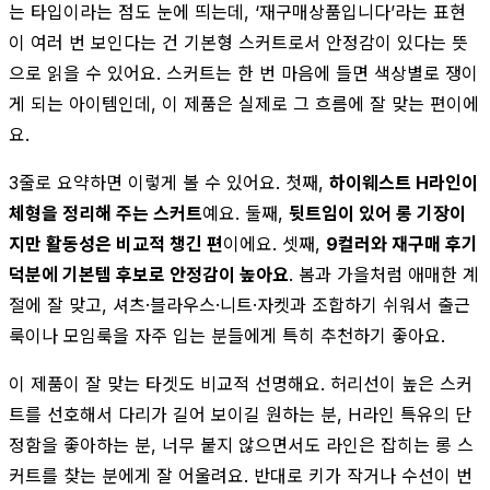
는 타입이라는 점도 눈에 띄는데, ‘재구매상품입니다’라는 표현
이 여러 번 보인다는 건 기본형 스커트로서 안정감이 있다는 뜻
으로 읽을 수 있어요. 스커트는 한 번 마음에 들면 색상별로 쟁이
게 되는 아이템인데, 이 제품은 실제로 그 흐름에 잘 맞는 편이에
요.
3줄로 요약하면 이렇게 볼 수 있어요. 첫째,
하이웨스트 H라인이
체형을 정리해 주는 스커트
예요. 둘째,
뒷트임이 있어 롱 기장이
지만 활동성은 비교적 챙긴 편
이에요. 셋째,
9컬러와 재구매 후기
덕분에 기본템 후보로 안정감이 높아요
. 봄과 가을처럼 애매한 계
절에 잘 맞고, 셔츠·블라우스·니트·자켓과 조합하기 쉬워서 출근
룩이나 모임룩을 자주 입는 분들에게 특히 추천하기 좋아요.
이 제품이 잘 맞는 타겟도 비교적 선명해요. 허리선이 높은 스커
트를 선호해서 다리가 길어 보이길 원하는 분, H라인 특유의 단
정함을 좋아하는 분, 너무 붙지 않으면서도 라인은 잡히는 롱 스
커트를 찾는 분에게 잘 어울려요. 반대로 키가 작거나 수선이 번