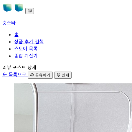
숏스타
홈
상품 후기 검색
스토어 목록
종합 계산기
본문으로 바로가기
리뷰 포스트 상세
목록으로
공유하기
인쇄