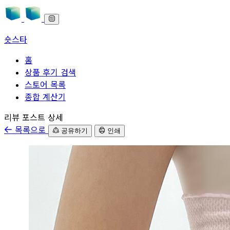
숏스타
홈
상품 후기 검색
스토어 목록
종합 계산기
본문으로 바로가기
리뷰 포스트 상세
목록으로
공유하기
인쇄