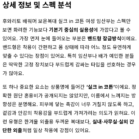
상세 정보 및 스펙 분석
후와리토 배워머 보온복대 실크 in 코튼 여성 임산부는 스펙만
보면 화려한 기능보다
기본기 중심의 실용성
에 가깝다고 볼 수
있어요. 가장 먼저 눈에 들어오는 부분은
밴드형 잠금방식
이에요.
밴드형은 착용이 간편하고 몸 상태에 따라 어느 정도 유연하게
맞출 수 있다는 장점이 있어요. 특히 임산부나 배가 예민한 분들
은 딱딱한 고정 장치보다 부드럽게 감싸는 타입을 선호하는 경우
가 많아요.
또 하나 중요한 요소는 상품명에 들어간
‘실크 in 코튼’
이에요. 정
확한 원단 혼용비가 공개되지는 않았지만, 이름에서 느껴지는 방
향성은 분명해요. 피부에 닿는 촉감이 너무 거칠지 않도록 하고,
겉감과 안감의 착용감을 부드럽게 가져가려는 의도가 읽혀요. 이
런 유형은 한겨울 외출용 두꺼운 복대보다,
실내·사무실·실외 간
단한 외출
처럼 일상 착용에 강점이 있어요.