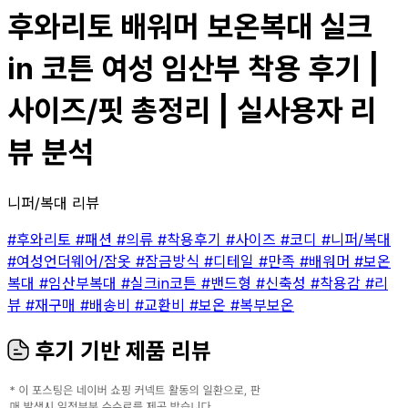
후와리토 배워머 보온복대 실크
in 코튼 여성 임산부 착용 후기 |
사이즈/핏 총정리 | 실사용자 리
뷰 분석
니퍼/복대 리뷰
#후와리토
#패션
#의류
#착용후기
#사이즈
#코디
#니퍼/복대
#여성언더웨어/잠옷
#잠금방식
#디테일
#만족
#배워머
#보온
복대
#임산부복대
#실크in코튼
#밴드형
#신축성
#착용감
#리
뷰
#재구매
#배송비
#교환비
#보온
#복부보온
후기 기반 제품 리뷰