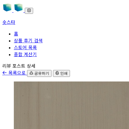
숏스타
홈
상품 후기 검색
스토어 목록
종합 계산기
본문으로 바로가기
리뷰 포스트 상세
목록으로
공유하기
인쇄