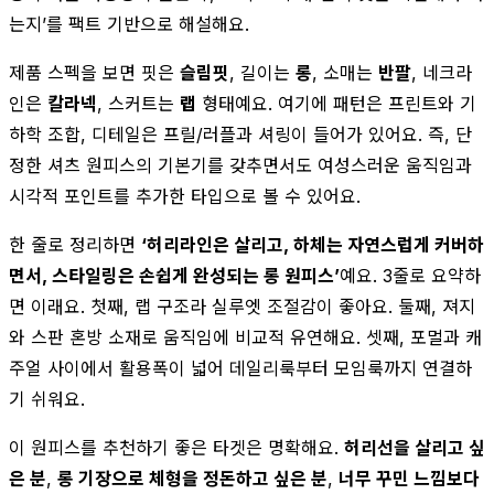
는지’를 팩트 기반으로 해설해요.
제품 스펙을 보면 핏은
슬림핏
, 길이는
롱
, 소매는
반팔
, 네크라
인은
칼라넥
, 스커트는
랩
형태예요. 여기에 패턴은 프린트와 기
하학 조합, 디테일은 프릴/러플과 셔링이 들어가 있어요. 즉, 단
정한 셔츠 원피스의 기본기를 갖추면서도 여성스러운 움직임과
시각적 포인트를 추가한 타입으로 볼 수 있어요.
한 줄로 정리하면
‘허리라인은 살리고, 하체는 자연스럽게 커버하
면서, 스타일링은 손쉽게 완성되는 롱 원피스’
예요. 3줄로 요약하
면 이래요. 첫째, 랩 구조라 실루엣 조절감이 좋아요. 둘째, 져지
와 스판 혼방 소재로 움직임에 비교적 유연해요. 셋째, 포멀과 캐
주얼 사이에서 활용폭이 넓어 데일리룩부터 모임룩까지 연결하
기 쉬워요.
이 원피스를 추천하기 좋은 타겟은 명확해요.
허리선을 살리고 싶
은 분
,
롱 기장으로 체형을 정돈하고 싶은 분
,
너무 꾸민 느낌보다