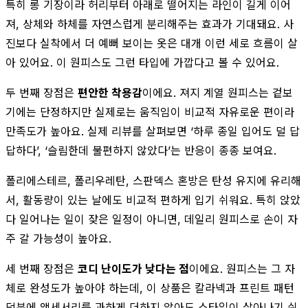
특히 롱 기장이라 허리부터 아래로 떨어지는 라인이 길게 이어
져, 상체와 하체를 자연스럽게 분리해주는 효과가 기대돼요. 사
진보다 실착에서 더 예뻐 보이는 옷은 대개 이런 세로 흐름이 살
아 있어요. 이 원피스도 그런 타입에 가깝다고 볼 수 있어요.
두 번째 장점은
편안한 착용감
이에요. 져지 계열 원피스는 겉보
기에는 단정하지만 실제로는 움직임이 비교적 자유로운 편이라
만족도가 높아요. 실제 리뷰를 살펴보면 ‘하루 종일 입어도 덜 답
답하다’, ‘슬림한데 불편하지 않았다’는 반응이 종종 보여요.
폴리에스테르, 폴리우레탄, 스판덱스 혼방은 탄성 유지에 유리해
서, 활동량이 있는 날에도 비교적 편하게 입기 쉬워요. 특히 앉았
다 일어나는 일이 잦은 일정이 아니면, 데일리 원피스로 손이 자
주 갈 가능성이 높아요.
세 번째 장점은
코디 난이도가 낮다는 점
이에요. 원피스는 그 자
체로 완성도가 높아야 하는데, 이 상품은 칼라넥과 프린트 패턴
덕분에 액세서리를 과하게 더하지 않아도 스타일이 살아나기 쉬