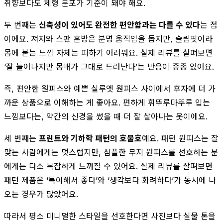
취향보다도 체형 분포가 기준이 돼야 해요.
두 번째는
신축성이 있어도 완전한 편안함과는 다를 수 있다
는 점
이에요. 져지와 스판 혼방은 분명 움직임을 돕지만, 슬림핏이라
몸에 붙는 느낌 자체는 피하기 어려워요. 실제 리뷰를 살펴보면
‘잘 늘어나지만 몸매가 그대로 드러난다’는 반응이 종종 있어요.
즉, 편안한 원피스와 예쁜 실루엣 원피스 사이에서 후자에 더 가
까운 상품으로 이해하는 게 좋아요. 편하게 휘뚜루마뚜루 입는
느낌보다는, 약간의 신경을 썼을 때 더 잘 살아나는 옷이에요.
세 번째는
프린트와 기하학 패턴의 호불호
예요. 패턴 원피스는 잘
맞는 사람에게는 멋스럽지만, 심플한 무지 원피스를 선호하는 분
에게는 다소 복잡하게 느껴질 수 있어요. 실제 리뷰를 살펴보면
패턴 제품은 ‘특이해서 좋다’와 ‘생각보다 화려하다’가 동시에 나
오는 경우가 많았어요.
따라서 평소 미니멀한 스타일을 선호한다면 사진보다 실물 톤을