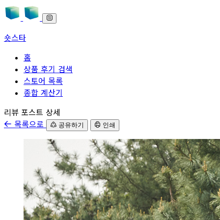
숏스타
홈
상품 후기 검색
스토어 목록
종합 계산기
본문으로 바로가기
리뷰 포스트 상세
목록으로
공유하기
인쇄