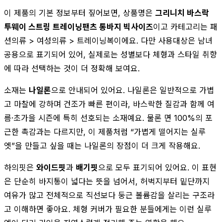
이 제품의 기본 정보부터 짚어보면, 상품명은
그리니치 바스락
투웨이 스트링 트레이닝팬츠 통바지 빅사이즈
이고 카테고리는 패
션의류 > 여성의류 > 트레이닝복이에요. 다만 사용대상은 남녀
공용으로 표기되어 있어, 실제로는 성별보다 체형과 스타일 취향
에 따라 선택하는 것이 더 정확해 보여요.
소재는
나일론
으로 안내되어 있어요. 나일론은 일반적으로 가볍
고 마찰에 강하며 건조가 빠른 편이라, 바스락한 질감과 함께 여
름·초가을 시즌에 특히 선호되는 소재예요. 물론 면 100%의 포
근한 촉감과는 다르지만, 이 제품처럼 “가볍게 떨어지는 실루
엣”을 만들고 싶을 때는 나일론의 장점이 더 크게 작용해요.
하의핏은
와이드핏
과
배기핏
으로 모두 표기되어 있어요. 이 표현
은 단순히 바지통이 넓다는 뜻을 넘어서, 허벅지부터 밑단까지
여유가 많고 전체적으로 직선보다 둥근 볼륨감을 살리는 구조라
고 이해하면 좋아요. 체형 커버가 필요한 분들에게는 이런 실루