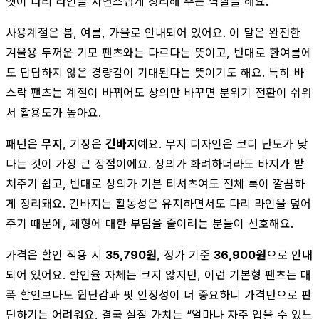
엣이 다리 라인을 자연스럽게 정리해 주는 역할을 해요.
사용계절은 봄, 여름, 가을로 안내되어 있어요. 이 말은 완전한
겨울용 두꺼운 기모 팬츠와는 다르다는 뜻이고, 반대로 한여름에
도 답답하지 않은 경량감이 기대된다는 뜻이기도 해요. 특히 바
스락 팬츠는 계절이 바뀌어도 상의만 바꾸면 분위기 전환이 쉬워
서 활용도가 높아요.
패턴은
무지
, 기장은
긴바지
예요. 무지 디자인은 코디 난도가 낮
다는 것이 가장 큰 장점이에요. 상의가 화려하더라도 바지가 받
쳐주기 쉽고, 반대로 상의가 기본 티셔츠여도 전체 룩이 깔끔하
게 정리돼요. 긴바지는 활동성은 유지하면서도 다리 라인을 덮어
주기 때문에, 체형에 대한 부담을 줄이려는 분들이 선호해요.
가격은 할인 적용 시
35,790원
, 정가 기준
36,900원
으로 안내
되어 있어요. 할인율 자체는 크지 않지만, 이런 기본형 팬츠는 대
폭 할인보다도 원단감과 핏 안정성이 더 중요하니 가격만으로 판
단하기는 어려워요. 결국 실질 가치는 “얼마나 자주 입을 수 있느