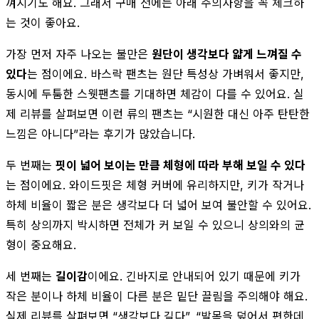
껴지기도 해요. 그래서 구매 전에는 아래 주의사항을 꼭 체크하
는 것이 좋아요.
가장 먼저 자주 나오는 불만은
원단이 생각보다 얇게 느껴질 수
있다
는 점이에요. 바스락 팬츠는 원단 특성상 가벼워서 좋지만,
동시에 두툼한 스웻팬츠를 기대하면 체감이 다를 수 있어요. 실
제 리뷰를 살펴보면 이런 류의 팬츠는 “시원한 대신 아주 탄탄한
느낌은 아니다”라는 후기가 많았습니다.
두 번째는
핏이 넓어 보이는 만큼 체형에 따라 부해 보일 수 있다
는 점이에요. 와이드핏은 체형 커버에 유리하지만, 키가 작거나
하체 비율이 짧은 분은 생각보다 더 넓어 보여 불안할 수 있어요.
특히 상의까지 박시하면 전체가 커 보일 수 있으니 상의와의 균
형이 중요해요.
세 번째는
길이감
이에요. 긴바지로 안내되어 있기 때문에 키가
작은 분이나 하체 비율이 다른 분은 밑단 끌림을 주의해야 해요.
실제 리뷰를 살펴보면 “생각보다 길다”, “발목을 덮어서 편한데