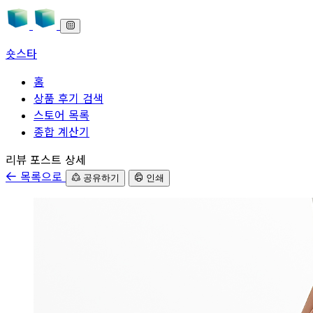
숏스타
홈
상품 후기 검색
스토어 목록
종합 계산기
본문으로 바로가기
리뷰 포스트 상세
목록으로
공유하기
인쇄