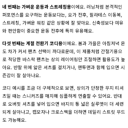
네 번째는 가벼운 운동과 스트레칭용
이에요. 러닝처럼 본격적인
퍼포먼스를 요구하는 운동보다는, 요가 전후, 필라테스 이동복,
스트레칭, 가벼운 워킹 같은 상황에 잘 맞아요. 신축성보다 여유
와 편안함이 중요한 운동 전후에 특히 유용해요.
다섯 번째는 계절 전환기 코디용
이에요. 봄과 가을은 아침저녁 온
도 차가 커서 팬츠 선택이 까다로운데, 이 제품처럼 간절기용으
로 적당한 바스락 팬츠는 상의 레이어링만 조절하면 활용도가 높
아요. 반팔 위에 얇은 셔츠를 걸치거나, 맨투맨과 함께 입으면 시
즌감이 잘 살아나요.
코디 예시를 조금 더 구체적으로 보면, 상의가 단정한 무지 티셔
츠일 때는 스니커즈를 매치해 심플하게 연출할 수 있어요. 반대
로 오버핏 셔츠를 넣어 입으면 바지의 통 넓은 실루엣이 더 세련
되게 살아나고, 캡모자나 크로스백을 더하면 데일리 스트릿 무드
도 가능해요.