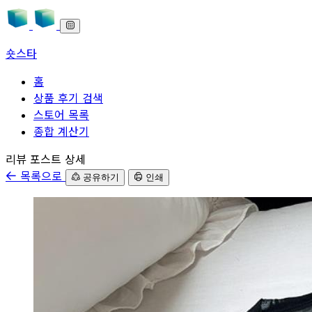
숏스타
홈
상품 후기 검색
스토어 목록
종합 계산기
본문으로 바로가기
리뷰 포스트 상세
목록으로
공유하기
인쇄