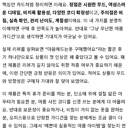
핵심만 카드처럼 정리하면 이래요.
장점은 시원한 무드, 여성스러
운 디테일, 비치룩 활용성, 다양한 코디 확장성
이고,
주의점은 비
침, 실측 확인, 관리 난이도, 계절성
이에요. 이 네 가지를 분명히
이해하면 구매 후 만족도가 높아져요. 반대로 ‘그냥 무난한 여름
가디건’으로 생각하면 기대치가 어긋날 수 있어요.
실제 리뷰를 살펴보면 “마음에드는옷 구매했어요”라는 짧은 후
기 하나만으로도 상품의 첫 인상은 꽤 좋았다고 볼 수 있어요. 패
션 제품은 리뷰가 길지 않아도 취향 적중 여부가 중요하기 때문
에, 이런 간단한 긍정 반응은 의미가 있어요. 적어도 상품의 무드
와 방향성은 구매자 기대와 잘 맞아 보였어요.
이 제품은 특히 휴가 준비를 하는 분, 민소매 위에 걸칠 얇은 아
우터가 필요한 분, 여름 사진 코디를 신경 쓰는 분에게 더 어울려
요. 반대로 보온성이 중요하거나, 비침이 거의 없는 옷을 원하는
분, 오피스용으로 단정한 가디건을 찾는 분에게는 조금 결이 다
를 수 있어요. 그래서 ‘예쁜데 실용적인 여름 아이템’을 찾는지 먼