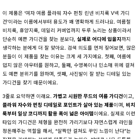
이 제품은 ‘여자 여름 플라워 자수 펀칭 린넨 비치룩 V넥 가디
건’이라는 이름에서부터 용도가 꽤 명확하게 드러나요. 여름철
비치룩, 휴양지룩, 데일리 커버업까지 두루 노리는 상품이라서
단순히 예쁜 가디건을 찾는 분보다,
실제로 어디에 입을지
까지
생각하는 분에게 더 잘 맞아요. 검색 의도를 먼저 짚어보면, 많은
분들이 이 제품을 찾는 이유는 크게 세 가지예요. 첫째, 여름에
덥지 않은 아우터를 원하고, 둘째, 수영복이나 민소매 위에 걸쳐
도 예쁜 분위기를 원하며, 셋째, 사진발이 잘 받는 디테일 있는
가디건을 찾기 때문이에요.
3줄로 요약하면 이래요.
가볍고 시원한 무드의 여름 가디건
이고,
플라워 자수와 펀칭 디테일로 포인트가 살아 있는 제품
이며,
비치
룩부터 일상 코디까지 활용 폭이 넓은 아이템
이에요. 실제로 이런
타입의 가디건은 체형을 완전히 가리기보다 자연스럽게 라인을
정돈해주는 역할을 해서, “살짝만 걸쳐도 꾸민 느낌이 난다”는