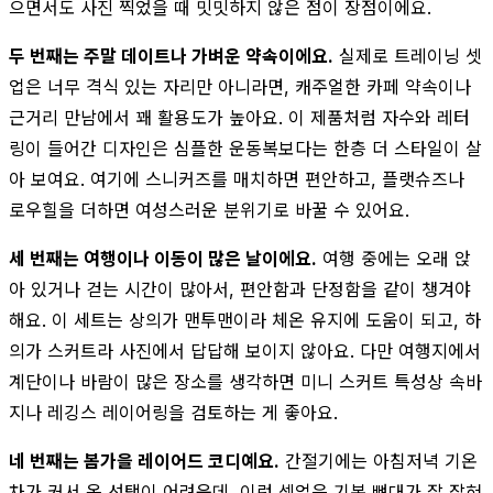
으면서도 사진 찍었을 때 밋밋하지 않은 점이 장점이에요.
두 번째는 주말 데이트나 가벼운 약속이에요.
실제로 트레이닝 셋
업은 너무 격식 있는 자리만 아니라면, 캐주얼한 카페 약속이나
근거리 만남에서 꽤 활용도가 높아요. 이 제품처럼 자수와 레터
링이 들어간 디자인은 심플한 운동복보다는 한층 더 스타일이 살
아 보여요. 여기에 스니커즈를 매치하면 편안하고, 플랫슈즈나
로우힐을 더하면 여성스러운 분위기로 바꿀 수 있어요.
세 번째는 여행이나 이동이 많은 날이에요.
여행 중에는 오래 앉
아 있거나 걷는 시간이 많아서, 편안함과 단정함을 같이 챙겨야
해요. 이 세트는 상의가 맨투맨이라 체온 유지에 도움이 되고, 하
의가 스커트라 사진에서 답답해 보이지 않아요. 다만 여행지에서
계단이나 바람이 많은 장소를 생각하면 미니 스커트 특성상 속바
지나 레깅스 레이어링을 검토하는 게 좋아요.
네 번째는 봄가을 레이어드 코디예요.
간절기에는 아침저녁 기온
차가 커서 옷 선택이 어려운데, 이런 셋업은 기본 뼈대가 잘 잡혀