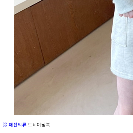
패션의류
트레이닝복