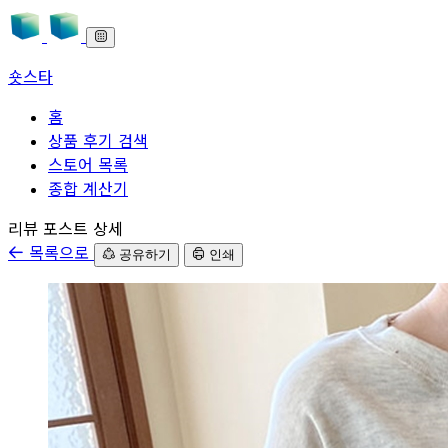
숏스타
홈
상품 후기 검색
스토어 목록
종합 계산기
본문으로 바로가기
리뷰 포스트 상세
목록으로
공유하기
인쇄