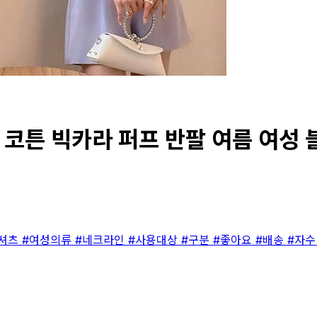
튼 빅카라 퍼프 반팔 여름 여성 블라
/셔츠
#여성의류
#네크라인
#사용대상
#구분
#좋아요
#배송
#자