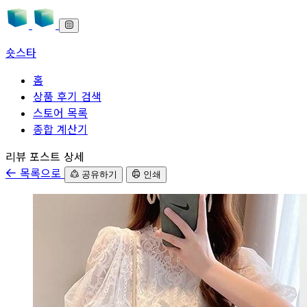
숏스타
홈
상품 후기 검색
스토어 목록
종합 계산기
본문으로 바로가기
리뷰 포스트 상세
목록으로
공유하기
인쇄