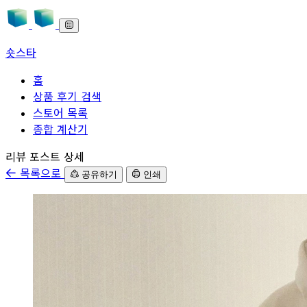
숏스타
홈
상품 후기 검색
스토어 목록
종합 계산기
본문으로 바로가기
리뷰 포스트 상세
목록으로
공유하기
인쇄