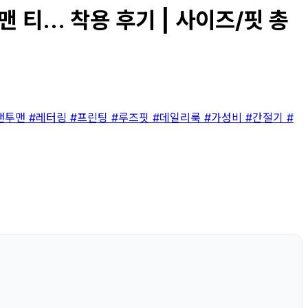
... 착용 후기 | 사이즈/핏 총
맨투맨
#레터링
#프린팅
#루즈핏
#데일리룩
#가성비
#간절기
#