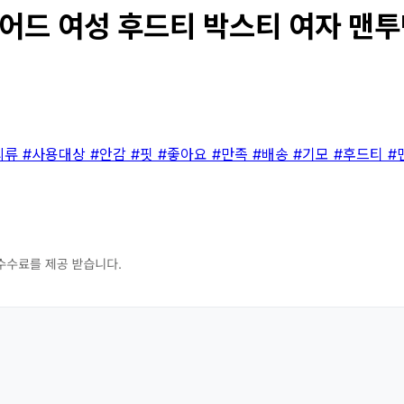
드 여성 후드티 박스티 여자 맨투맨 티
의류
#사용대상
#안감
#핏
#좋아요
#만족
#배송
#기모
#후드티
#