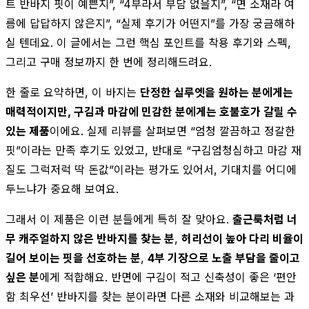
트 반바지 핏이 예쁜지”, “4부라서 부담 없을지”, “면 소재라 여
름에 답답하지 않은지”, “실제 후기가 어떤지”를 가장 궁금해하
실 텐데요. 이 글에서는 그런 핵심 포인트를 착용 후기와 스펙,
그리고 구매 정보까지 한 번에 정리해드려요.
한 줄로 요약하면, 이 바지는
단정한 실루엣을 원하는 분에게는
매력적이지만, 구김과 마감에 민감한 분에게는 호불호가 갈릴 수
있는 제품
이에요. 실제 리뷰를 살펴보면 “엄청 깔끔하고 정갈한
핏”이라는 만족 후기도 있었고, 반대로 “구김엄청심하고 마감 재
질도 그럭저럭 딱 돈값”이라는 평가도 있어서, 기대치를 어디에
두느냐가 중요해 보여요.
그래서 이 제품은 이런 분들에게 특히 잘 맞아요.
출근룩처럼 너
무 캐주얼하지 않은 반바지를 찾는 분
,
허리선이 높아 다리 비율이
길어 보이는 핏을 선호하는 분
,
4부 기장으로 노출 부담을 줄이고
싶은 분
에게 적합해요. 반면에 구김이 적고 신축성이 좋은 ‘편안
함 최우선’ 반바지를 찾는 분이라면 다른 소재와 비교해보는 과