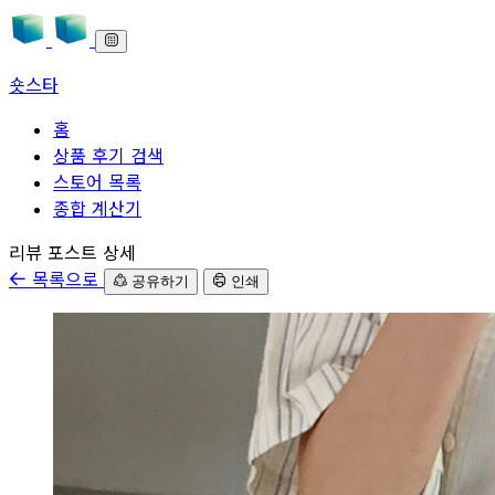
숏스타
홈
상품 후기 검색
스토어 목록
종합 계산기
본문으로 바로가기
리뷰 포스트 상세
목록으로
공유하기
인쇄