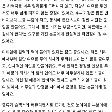
은 허벅지를 너무 달라붙게 드러내지 않고, 적당히 여유를 두면
서도 너무 넓게 퍼지지 않는 장점이 있어요. 4부 기장은 짧은 반
바지보다 노출 부담이 적고, 동시에 롱팬츠보다 훨씬 시원한 균
형을 만들어요. 그래서 ‘짧은 바지는 부담스럽지만, 여름에는 시
원해야 한다’는 요구를 가진 분들에게 현실적인 타협점이 될 수
있어요.
디테일에 원턱과 턱이 들어가 있다는 점도 중요해요. 턱은 허리
에서부터 원단 여유를 주어 하체가 두꺼워 보이는 느낌을 줄여주
고, 입체적인 라인을 만들어줘요. 특히 핀턱은 정갈한 인상을 주
기 때문에 티셔츠와 함께 입어도 너무 아무렇게나 입은 느낌이
덜해요. 이런 점 때문에 반바지이면서도 슬랙스 계열 느낌이 섞
여 보여서, 캐주얼과 단정함 사이에서 균형을 찾는 분들에게 잘
맞아요.
종류가 슬랙스와 버뮤다팬츠로 표기된 것도 눈여겨볼 부분이에
요. 이 말은 단순한 운동용 쇼츠가 아니라, ‘반바지인데도 어느