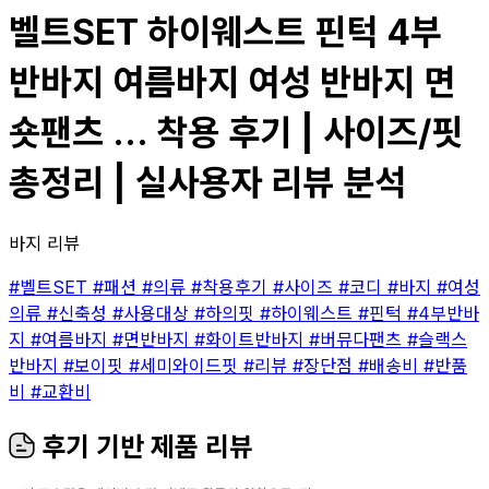
벨트SET 하이웨스트 핀턱 4부
반바지 여름바지 여성 반바지 면
숏팬츠 ... 착용 후기 | 사이즈/핏
총정리 | 실사용자 리뷰 분석
바지 리뷰
#벨트SET
#패션
#의류
#착용후기
#사이즈
#코디
#바지
#여성
의류
#신축성
#사용대상
#하의핏
#하이웨스트
#핀턱
#4부반바
지
#여름바지
#면반바지
#화이트반바지
#버뮤다팬츠
#슬랙스
반바지
#보이핏
#세미와이드핏
#리뷰
#장단점
#배송비
#반품
비
#교환비
후기 기반 제품 리뷰