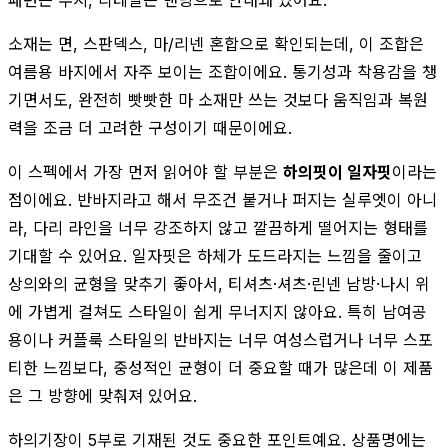
소재는 면, 스판덱스, 마/리넨 혼합으로 확인되는데, 이 조합은
여름용 바지에서 자주 보이는 조합이에요. 통기성과 착용감을 챙
기면서도, 완전히 빳빳한 마 소재만 쓰는 것보다 움직임과 복원
력을 조금 더 고려한 구성이기 때문이에요.
이 스펙에서 가장 먼저 읽어야 할 부분은
하의핏이 일자핏
이라는
점이에요. 반바지라고 해서 무조건 붙거나 퍼지는 실루엣이 아니
라, 다리 라인을 너무 강조하지 않고 깔끔하게 떨어지는 형태를
기대할 수 있어요. 일자핏은 하체가 도드라지는 느낌을 줄이고
상의와의 균형을 맞추기 좋아서, 티셔츠·셔츠·린넨 남방·나시 위
에 가볍게 걸쳐도 스타일이 쉽게 무너지지 않아요. 특히 남여공
용이나 커플룩 스타일의 반바지는 너무 여성스럽거나 너무 스포
티한 느낌보다, 중성적인 균형이 더 중요할 때가 많은데 이 제품
은 그 방향에 맞춰져 있어요.
하의기장이 5부로 기재된 것도 중요한 포인트예요. 상품명에는