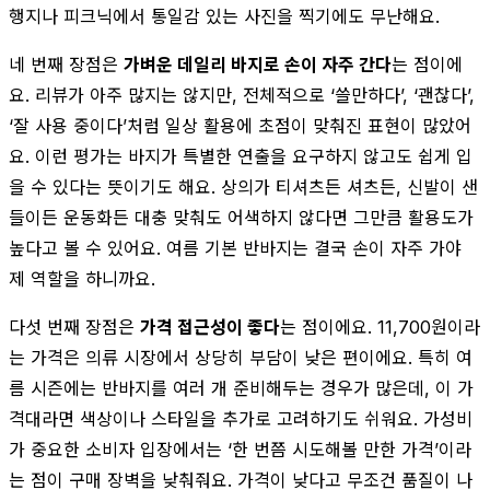
행지나 피크닉에서 통일감 있는 사진을 찍기에도 무난해요.
네 번째 장점은
가벼운 데일리 바지로 손이 자주 간다
는 점이에
요. 리뷰가 아주 많지는 않지만, 전체적으로 ‘쓸만하다’, ‘괜찮다’,
‘잘 사용 중이다’처럼 일상 활용에 초점이 맞춰진 표현이 많았어
요. 이런 평가는 바지가 특별한 연출을 요구하지 않고도 쉽게 입
을 수 있다는 뜻이기도 해요. 상의가 티셔츠든 셔츠든, 신발이 샌
들이든 운동화든 대충 맞춰도 어색하지 않다면 그만큼 활용도가
높다고 볼 수 있어요. 여름 기본 반바지는 결국 손이 자주 가야
제 역할을 하니까요.
다섯 번째 장점은
가격 접근성이 좋다
는 점이에요. 11,700원이라
는 가격은 의류 시장에서 상당히 부담이 낮은 편이에요. 특히 여
름 시즌에는 반바지를 여러 개 준비해두는 경우가 많은데, 이 가
격대라면 색상이나 스타일을 추가로 고려하기도 쉬워요. 가성비
가 중요한 소비자 입장에서는 ‘한 번쯤 시도해볼 만한 가격’이라
는 점이 구매 장벽을 낮춰줘요. 가격이 낮다고 무조건 품질이 나