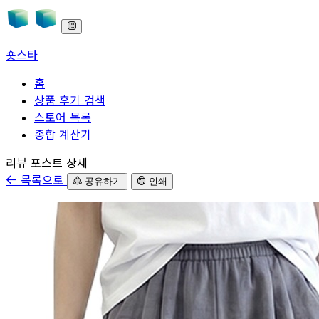
숏스타
홈
상품 후기 검색
스토어 목록
종합 계산기
본문으로 바로가기
리뷰 포스트 상세
목록으로
공유하기
인쇄