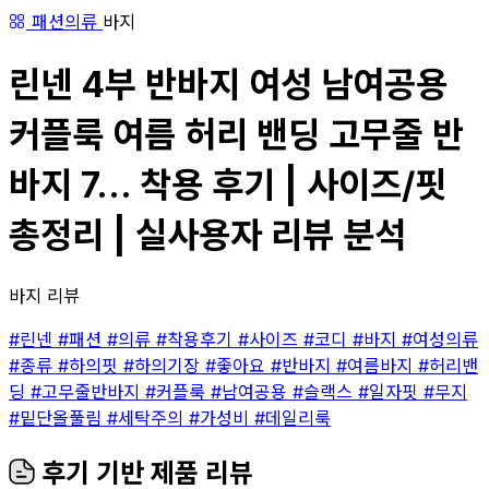
패션의류
바지
린넨 4부 반바지 여성 남여공용
커플룩 여름 허리 밴딩 고무줄 반
바지 7... 착용 후기 | 사이즈/핏
총정리 | 실사용자 리뷰 분석
바지 리뷰
#린넨
#패션
#의류
#착용후기
#사이즈
#코디
#바지
#여성의류
#종류
#하의핏
#하의기장
#좋아요
#반바지
#여름바지
#허리밴
딩
#고무줄반바지
#커플룩
#남여공용
#슬랙스
#일자핏
#무지
#밑단올풀림
#세탁주의
#가성비
#데일리룩
후기 기반 제품 리뷰