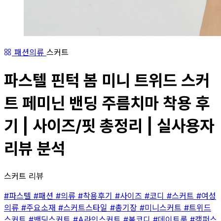
패션의류
스커트
파스텔 핀턱 봄 미니 트위드 스커
트 페미닌 밴딩 주름치마 착용 후
기 | 사이즈/핏 총정리 | 실사용자
리뷰 분석
스커트 리뷰
#파스텔
#패션
#의류
#착용후기
#사이즈
#코디
#스커트
#여성
의류
#주요소재
#스커트스타일
#총기장
#미니스커트
#트위드
스커트
#밴딩스커트
#A라인스커트
#봄코디
#데이트룩
#캠퍼스