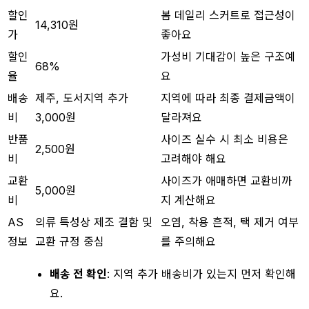
할인
봄 데일리 스커트로 접근성이
14,310원
가
좋아요
할인
가성비 기대감이 높은 구조예
68%
율
요
배송
제주, 도서지역 추가
지역에 따라 최종 결제금액이
비
3,000원
달라져요
반품
사이즈 실수 시 최소 비용은
2,500원
비
고려해야 해요
교환
사이즈가 애매하면 교환비까
5,000원
비
지 계산해요
AS
의류 특성상 제조 결함 및
오염, 착용 흔적, 택 제거 여부
정보
교환 규정 중심
를 주의해요
배송 전 확인
: 지역 추가 배송비가 있는지 먼저 확인해
요.