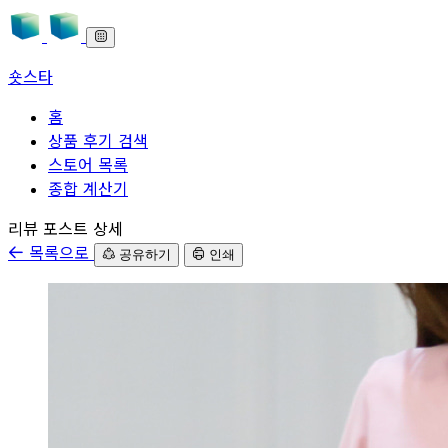
숏스타
홈
상품 후기 검색
스토어 목록
종합 계산기
본문으로 바로가기
리뷰 포스트 상세
목록으로
공유하기
인쇄