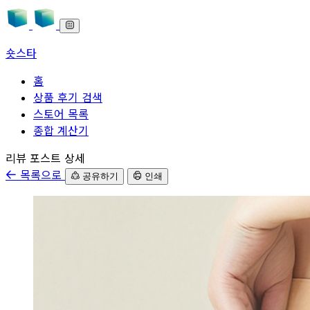
숏스타
홈
상품 후기 검색
스토어 목록
종합 계산기
본문으로 바로가기
리뷰 포스트 상세
목록으로
공유하기
인쇄