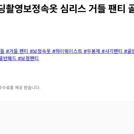
영보정속옷 심리스 거들 팬티 골뽕 
거들
#거들 팬티
#보정속옷
#하이웨이스트
#무봉제
#사각팬티
#골
골반패드
#보정팬티