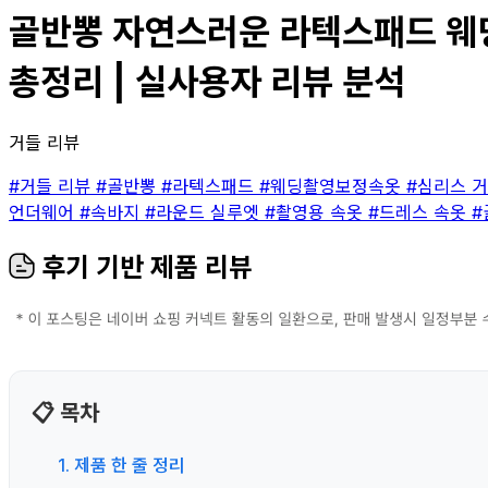
골반뽕 자연스러운 라텍스패드 웨딩촬
총정리 | 실사용자 리뷰 분석
거들 리뷰
#거들 리뷰
#골반뽕
#라텍스패드
#웨딩촬영보정속옷
#심리스 
언더웨어
#속바지
#라운드 실루엣
#촬영용 속옷
#드레스 속옷
#
후기 기반 제품 리뷰
📋 목차
1. 제품 한 줄 정리