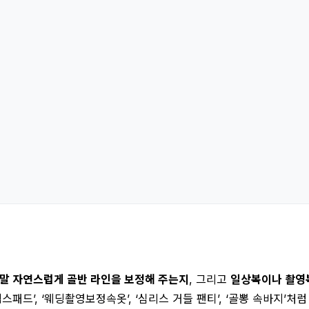
말 자연스럽게 골반 라인을 보정해 주는지
, 그리고
일상복이나 촬영
드’, ‘웨딩촬영보정속옷’, ‘심리스 거들 팬티’, ‘골뽕 속바지’처