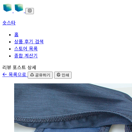
숏스타
홈
상품 후기 검색
스토어 목록
종합 계산기
본문으로 바로가기
리뷰 포스트 상세
목록으로
공유하기
인쇄