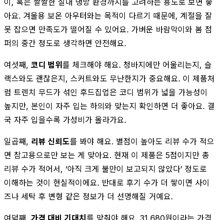
이, 혹은 쌀쌀한 실내 냉방 환경까지를 고려하는 용도로 보면 좋
아요. 겨울용 보온 아우터와는 목적이 다르기 때문에, 계절을 잘
못 잡으면 만족도가 떨어질 수 있어요. 가벼운 바람막이와 봄 점
퍼의 중간 정도로 생각하면 안전해요.
여섯째,
코디 범위
를 체크해야 해요. 청바지에만 어울리는지, 슬
랙스와도 괜찮은지, 스커트와도 무난한지가 중요해요. 이 제품처
럼 트렌치 무드가 섞인 후드집업은 코디 범위가 넓을 가능성이
높지만, 본인이 자주 입는 하의와 맞는지 확인하면 더 좋아요. 결
국 자주 입을수록 가성비가 올라가요.
일곱째,
리뷰 신뢰도
를 봐야 해요. 별점이 높아도 리뷰 수가 적으
면 참고용으로만 보는 게 맞아요. 현재 이 제품은 5점이지만 총
리뷰 수가 적어서, ‘아직 크게 불만이 보고되지 않았다’ 정도로
이해하는 것이 현실적이에요. 반대로 후기 수가 더 쌓이면 사이
즈나 세탁 후 변형 같은 정보가 더 선명해질 거예요.
여덟째,
가격 대비 기대치
를 맞춰야 해요. 31,680원이라는 가격