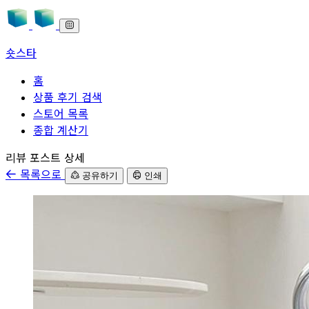
숏스타
홈
상품 후기 검색
스토어 목록
종합 계산기
본문으로 바로가기
리뷰 포스트 상세
목록으로
공유하기
인쇄