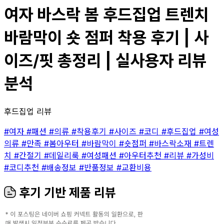
여자 바스락 봄 후드집업 트렌치
바람막이 숏 점퍼 착용 후기 | 사
이즈/핏 총정리 | 실사용자 리뷰
분석
후드집업 리뷰
#여자
#패션
#의류
#착용후기
#사이즈
#코디
#후드집업
#여성
의류
#만족
#봄아우터
#바람막이
#숏점퍼
#바스락소재
#트렌
치
#간절기
#데일리룩
#여성패션
#아우터추천
#리뷰
#가성비
#코디추천
#배송정보
#반품정보
#교환비용
후기 기반 제품 리뷰