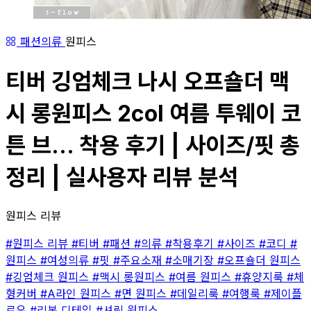
패션의류
원피스
티버 깅엄체크 나시 오프숄더 맥
시 롱원피스 2col 여름 투웨이 코
튼 브... 착용 후기 | 사이즈/핏 총
정리 | 실사용자 리뷰 분석
원피스 리뷰
#원피스 리뷰
#티버
#패션
#의류
#착용후기
#사이즈
#코디
#
원피스
#여성의류
#핏
#주요소재
#소매기장
#오프숄더 원피스
#깅엄체크 원피스
#맥시 롱원피스
#여름 원피스
#휴양지룩
#체
형커버
#A라인 원피스
#면 원피스
#데일리룩
#여행룩
#제이플
로우
#리본 디테일
#셔링 원피스