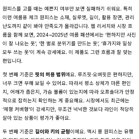
원피스를 고를 때는 예쁜지 여부만 보면 실패하기 쉬워요. 특히
이런 여름용 체크 원피스는 소재, 실루엣, 길이, 활용 장면, 관리
난도까지 같이 봐야 만족도가 올라갑니다. 웹 리서치와 시장 흐
름을 함께 보면, 2024~2025년 여름 패션에서는 ‘편하지만 사진
이 잘 나오는 옷’, ‘한 벌로 분위기를 만드는 옷’, ‘휴가지와 일상
모두 쓰는 옷’이 계속 강세예요. 이 제품도 그런 흐름과 잘 맞는
편입니다.
첫 번째 기준은
핏의 허용 범위
예요. 루즈핏·오버핏은 편하지만,
너무 크면 부해 보일 수 있어요. 따라서 평소 상체가 마른 편인
지, 어깨가 좁은지, 가슴 볼륨이 있는지에 따라 오프숄더가 안정
적으로 잡히는지 확인하는 게 중요해요. 시장에서도 최근에는
‘체형 커버형’이 강세지만, 무조건 넉넉한 것보다 라인이 적당히
살아 있는 상품이 평가가 좋아요.
두 번째 기준은
길이와 키의 균형
이에요. 맥시 롱 원피스는 유행