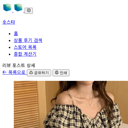
숏스타
홈
상품 후기 검색
스토어 목록
종합 계산기
본문으로 바로가기
리뷰 포스트 상세
목록으로
공유하기
인쇄