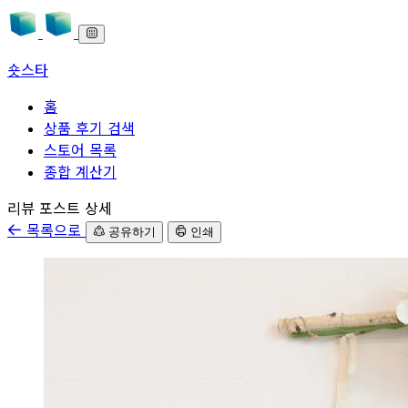
숏스타
홈
상품 후기 검색
스토어 목록
종합 계산기
본문으로 바로가기
리뷰 포스트 상세
목록으로
공유하기
인쇄