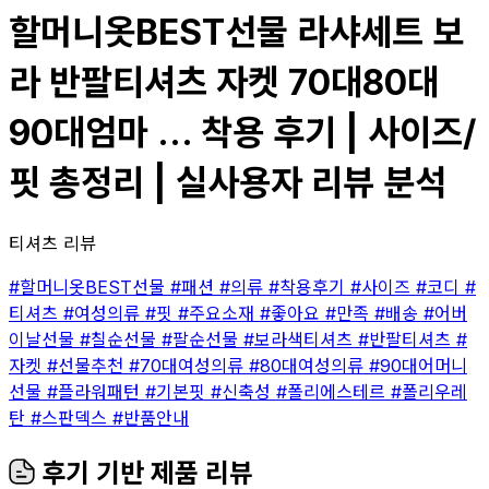
할머니옷BEST선물 라샤세트 보
라 반팔티셔츠 자켓 70대80대
90대엄마 ... 착용 후기 | 사이즈/
핏 총정리 | 실사용자 리뷰 분석
티셔츠 리뷰
#할머니옷BEST선물
#패션
#의류
#착용후기
#사이즈
#코디
#
티셔츠
#여성의류
#핏
#주요소재
#좋아요
#만족
#배송
#어버
이날선물
#칠순선물
#팔순선물
#보라색티셔츠
#반팔티셔츠
#
자켓
#선물추천
#70대여성의류
#80대여성의류
#90대어머니
선물
#플라워패턴
#기본핏
#신축성
#폴리에스테르
#폴리우레
탄
#스판덱스
#반품안내
후기 기반 제품 리뷰