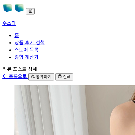
숏스타
홈
상품 후기 검색
스토어 목록
종합 계산기
본문으로 바로가기
리뷰 포스트 상세
목록으로
공유하기
인쇄