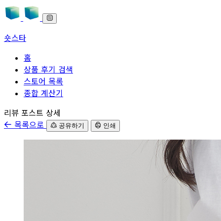
숏스타
홈
상품 후기 검색
스토어 목록
종합 계산기
본문으로 바로가기
리뷰 포스트 상세
목록으로
공유하기
인쇄