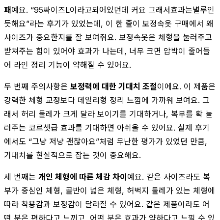
패
예요. “95싸이즈L이라고되어있던데 커요 그래서효과는별루인
듯해요”라는 후기가 있었는데, 이 한 줄이 보정속옷 구매에서 왜
사이즈가 중요한지를 잘 보여줘요. 보정속옷은 체형을 눌러주고
받쳐주는 힘이 있어야 효과가 나는데, 너무 크면 압박이 줄어들
어 라인 정리 기능이 약해질 수 있어요.
두 번째 주의사항은
보정력에 대한 기대치 조절
이에요. 이 제품은
강력한 체형 교정보다 데일리형 정리 느낌에 가까워 보여요. 그
래서 허리 둘레가 크게 달라 보이기를 기대하거나, 복부를 확 눌
러주는 코르셋급 효과를 기대하면 아쉬울 수 있어요. 실제 후기
에서도 “그냥 저냥 괜찮아요”처럼 무난한 평가가 있었던 만큼,
기대치를 현실적으로 잡는 것이 중요해요.
세 번째는
개인 체형에 따른 체감 차이
예요. 같은 사이즈라도 복
부가 중심인 체형, 골반이 넓은 체형, 허벅지 둘레가 있는 체형에
따라 착용감과 보정감이 달라질 수 있어요. 같은 제품이라도 어
떤 분은 편하다고 느끼고, 어떤 분은 효과가 약하다고 느낄 수 있