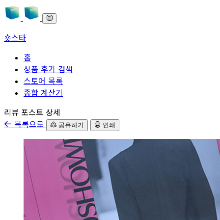
숏스타
홈
상품 후기 검색
스토어 목록
종합 계산기
본문으로 바로가기
리뷰 포스트 상세
목록으로
공유하기
인쇄