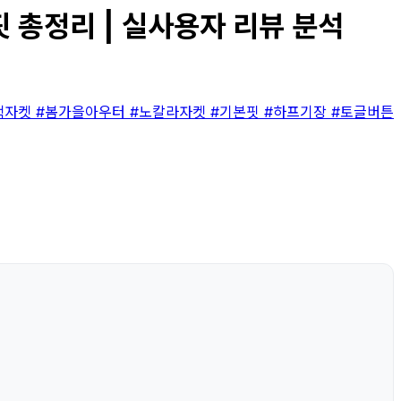
핏 총정리 | 실사용자 리뷰 분석
랙자켓
#봄가을아우터
#노칼라자켓
#기본핏
#하프기장
#토글버튼