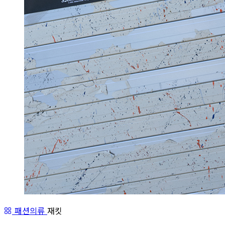
패션의류
재킷