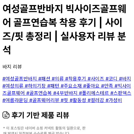
여성골프반바지 빅사이즈골프웨
어 골프연습복 착용 후기 | 사이
즈/핏 총정리 | 실사용자 리뷰 분
석
바지 리뷰
#여성골프반바지
#패션
#의류
#착용후기
#사이즈
#코디
#바지
#여성의류
#하의기장
#패턴
#주요소재
#좋아요
#만족
#빅사이
즈골프웨어
#골프연습복
#4부반바지
#폴리에스테르
#스판덱스
#여름라운딩
#골프웨어리뷰
#핏
#활동성
#컬러감
#가성비
후기 기반 제품 리뷰