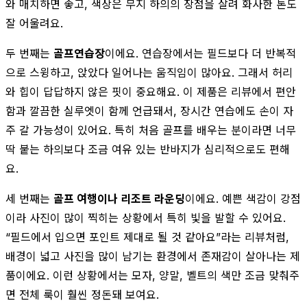
와 매치하면 좋고, 색상은 무지 하의의 장점을 살려 화사한 톤도
잘 어울려요.
두 번째는
골프연습장
이에요. 연습장에서는 필드보다 더 반복적
으로 스윙하고, 앉았다 일어나는 움직임이 많아요. 그래서 허리
와 힙이 답답하지 않은 핏이 중요해요. 이 제품은 리뷰에서 편안
함과 깔끔한 실루엣이 함께 언급돼서, 장시간 연습에도 손이 자
주 갈 가능성이 있어요. 특히 처음 골프를 배우는 분이라면 너무
딱 붙는 하의보다 조금 여유 있는 반바지가 심리적으로도 편해
요.
세 번째는
골프 여행이나 리조트 라운딩
이에요. 예쁜 색감이 강점
이라 사진이 많이 찍히는 상황에서 특히 빛을 발할 수 있어요.
“필드에서 입으면 포인트 제대로 될 것 같아요”라는 리뷰처럼,
배경이 넓고 사진을 많이 남기는 환경에서 존재감이 살아나는 제
품이에요. 이런 상황에서는 모자, 양말, 벨트의 색만 조금 맞춰주
면 전체 룩이 훨씬 정돈돼 보여요.