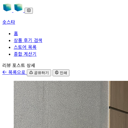
숏스타
홈
상품 후기 검색
스토어 목록
종합 계산기
본문으로 바로가기
리뷰 포스트 상세
목록으로
공유하기
인쇄