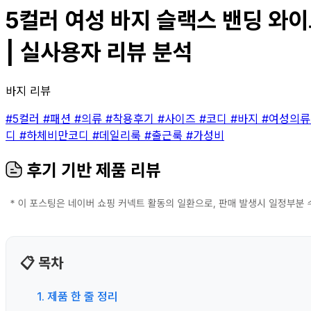
5컬러 여성 바지 슬랙스 밴딩 와이드
| 실사용자 리뷰 분석
바지 리뷰
#5컬러
#패션
#의류
#착용후기
#사이즈
#코디
#바지
#여성의
디
#하체비만코디
#데일리룩
#출근룩
#가성비
후기 기반 제품 리뷰
📋 목차
1. 제품 한 줄 정리