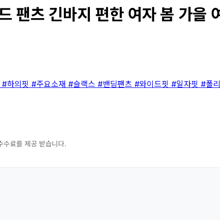
 팬츠 긴바지 편한 여자 봄 가을 여.
류
#하의핏
#주요소재
#슬랙스
#밴딩팬츠
#와이드핏
#일자핏
#폴