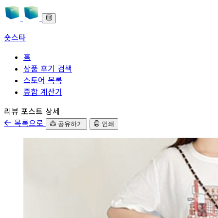
숏스타
홈
상품 후기 검색
스토어 목록
종합 계산기
본문으로 바로가기
리뷰 포스트 상세
목록으로
공유하기
인쇄