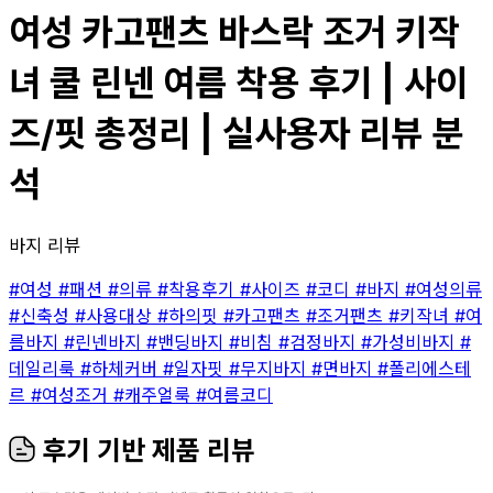
여성 카고팬츠 바스락 조거 키작
녀 쿨 린넨 여름 착용 후기 | 사이
즈/핏 총정리 | 실사용자 리뷰 분
석
바지 리뷰
#여성
#패션
#의류
#착용후기
#사이즈
#코디
#바지
#여성의류
#신축성
#사용대상
#하의핏
#카고팬츠
#조거팬츠
#키작녀
#여
름바지
#린넨바지
#밴딩바지
#비침
#검정바지
#가성비바지
#
데일리룩
#하체커버
#일자핏
#무지바지
#면바지
#폴리에스테
르
#여성조거
#캐주얼룩
#여름코디
후기 기반 제품 리뷰