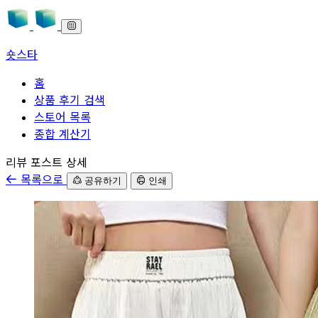
숏스타
홈
상품 후기 검색
스토어 목록
종합 계산기
본문으로 바로가기
리뷰 포스트 상세
목록으로
공유하기
인쇄