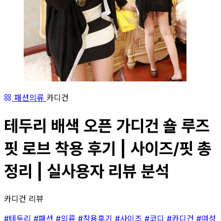
패션의류
카디건
테두리 배색 오픈 가디건 숄 루즈
핏 로브 착용 후기 | 사이즈/핏 총
정리 | 실사용자 리뷰 분석
카디건 리뷰
#테두리
#패션
#의류
#착용후기
#사이즈
#코디
#카디건
#여성