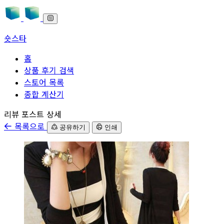
숏스타
홈
상품 후기 검색
스토어 목록
종합 계산기
본문으로 바로가기
리뷰 포스트 상세
목록으로
공유하기
인쇄