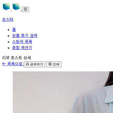
숏스타
홈
상품 후기 검색
스토어 목록
종합 계산기
본문으로 바로가기
리뷰 포스트 상세
목록으로
공유하기
인쇄