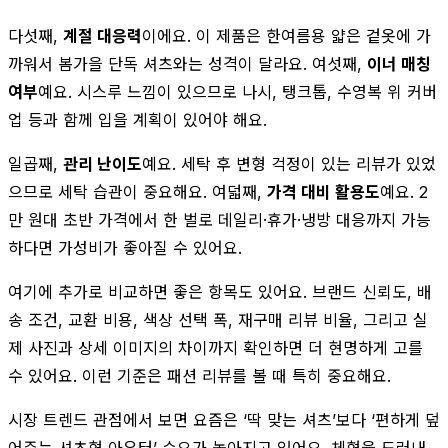
다섯째,
계절 대응력
이에요. 이 제품은 한여름용 얇은 겉옷에 가
까워서 봄가을 단독 셔츠와는 성격이 달라요. 여섯째,
이너 매칭
여부
예요. 시스루 느낌이 있으므로 나시, 탱크톱, 수영복 위 커버
업 등과 함께 입을 계획이 있어야 해요.
일곱째,
관리 난이도
예요. 세탁 후 변형 걱정이 있는 리뷰가 있었
으므로 세탁 습관이 중요해요. 여덟째,
가격 대비 활용도
예요. 2
만 원대 초반 가격에서 한 벌로 데일리·휴가·냉방 대응까지 가능
하다면 가성비가 좋아질 수 있어요.
여기에 추가로 비교하면 좋은 항목도 있어요. 브랜드 신뢰도, 배
송 조건, 교환 비용, 색상 선택 폭, 재구매 리뷰 비율, 그리고 실
제 사진과 상세 이미지의 차이까지 확인하면 더 현명하게 고를
수 있어요. 이런 기준은 패션 리뷰를 볼 때 특히 중요해요.
시장 트렌드 관점에서 보면 요즘은 ‘딱 맞는 셔츠’보다 ‘편하게 덮
어주는 셔츠형 아우터’ 수요가 높아지고 있어요. 체형을 드러내