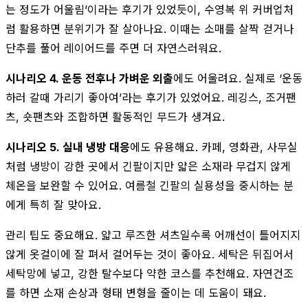
는 정도가 어울림’이라는 후기가 있었듯이, 수영복 위 커버업처
럼 활용하면 분위기가 잘 살아나요. 이때는 소매를 살짝 걷거나
단추를 풀어 레이어드를 주면 더 자연스러워요.
시나리오 4. 운동 전후나 가벼운 외출
에도 어울려요. 실제로 ‘운동
하러 갈때 가리기 좋아여’라는 후기가 있었어요. 레깅스, 조거팬
츠, 숏팬츠와 조합하면 활동적인 무드가 생겨요.
시나리오 5. 실내 냉방 대응
에도 유용해요. 카페, 영화관, 사무실
처럼 냉방이 강한 곳에서 긴팔이지만 얇은 소재라 무겁지 않게
체온을 보완할 수 있어요. 여름철 긴팔의 실용성을 중시하는 분
에게 특히 잘 맞아요.
관리 팁도 중요해요. 얇고 루즈한 셔츠일수록 어깨선이 틀어지지
않게 옷걸이에 잘 펴서 걸어두는 것이 좋아요. 세탁은 뒤집어서
세탁망에 넣고, 강한 탈수보다 약한 코스를 추천해요. 자연건조
를 하면 소재 손상과 형태 변형을 줄이는 데 도움이 돼요.