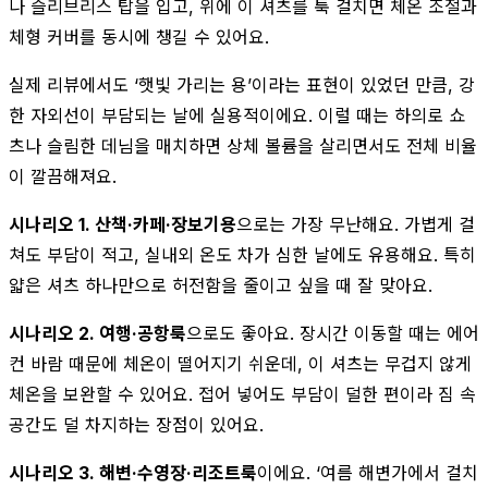
나 슬리브리스 탑을 입고, 위에 이 셔츠를 툭 걸치면 체온 조절과
체형 커버를 동시에 챙길 수 있어요.
실제 리뷰에서도 ‘햇빛 가리는 용’이라는 표현이 있었던 만큼, 강
한 자외선이 부담되는 날에 실용적이에요. 이럴 때는 하의로 쇼
츠나 슬림한 데님을 매치하면 상체 볼륨을 살리면서도 전체 비율
이 깔끔해져요.
시나리오 1. 산책·카페·장보기용
으로는 가장 무난해요. 가볍게 걸
쳐도 부담이 적고, 실내외 온도 차가 심한 날에도 유용해요. 특히
얇은 셔츠 하나만으로 허전함을 줄이고 싶을 때 잘 맞아요.
시나리오 2. 여행·공항룩
으로도 좋아요. 장시간 이동할 때는 에어
컨 바람 때문에 체온이 떨어지기 쉬운데, 이 셔츠는 무겁지 않게
체온을 보완할 수 있어요. 접어 넣어도 부담이 덜한 편이라 짐 속
공간도 덜 차지하는 장점이 있어요.
시나리오 3. 해변·수영장·리조트룩
이에요. ‘여름 해변가에서 걸치