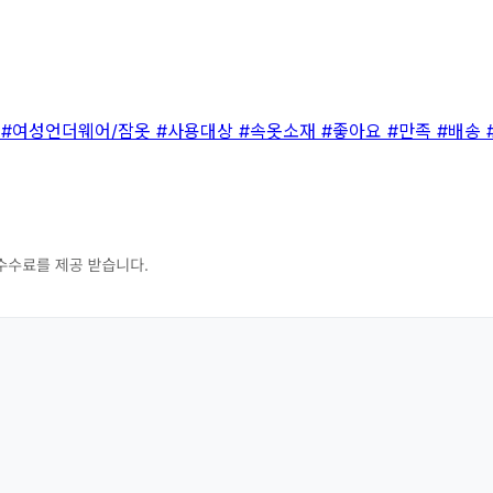
솔
#여성언더웨어/잠옷
#사용대상
#속옷소재
#좋아요
#만족
#배송