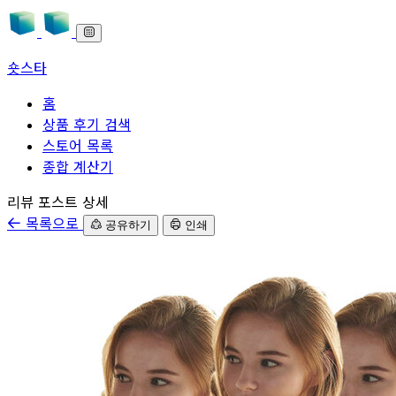
숏스타
홈
상품 후기 검색
스토어 목록
종합 계산기
본문으로 바로가기
리뷰 포스트 상세
목록으로
공유하기
인쇄