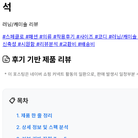
석
러닝/캐미솔 리뷰
#스페클로
#패션
#의류
#착용후기
#사이즈
#코디
#러닝/캐미
신축성
#시원함
#리뷰분석
#교환비
#배송비
후기 기반 제품 리뷰
📋 목차
1. 제품 한 줄 정리
2. 상세 정보 및 스펙 분석