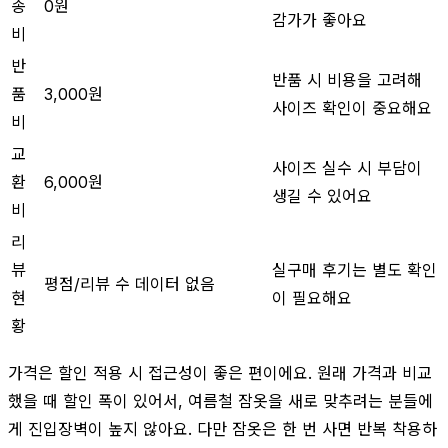
송
0원
감가가 좋아요
비
반
반품 시 비용을 고려해
품
3,000원
사이즈 확인이 중요해요
비
교
사이즈 실수 시 부담이
환
6,000원
생길 수 있어요
비
리
뷰
실구매 후기는 별도 확인
평점/리뷰 수 데이터 없음
현
이 필요해요
황
가격은 할인 적용 시 접근성이 좋은 편이에요. 원래 가격과 비교
했을 때 할인 폭이 있어서, 여름철 잠옷을 새로 맞추려는 분들에
게 진입장벽이 높지 않아요. 다만 잠옷은 한 번 사면 반복 착용하