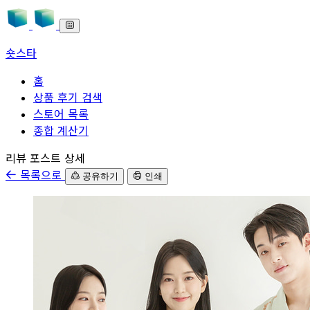
숏스타
홈
상품 후기 검색
스토어 목록
종합 계산기
본문으로 바로가기
리뷰 포스트 상세
목록으로
공유하기
인쇄