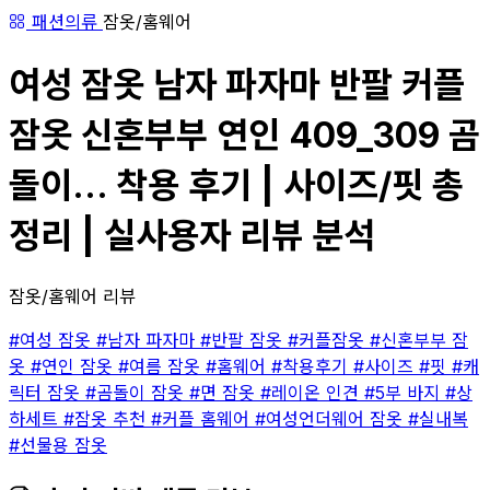
패션의류
잠옷/홈웨어
여성 잠옷 남자 파자마 반팔 커플
잠옷 신혼부부 연인 409_309 곰
돌이... 착용 후기 | 사이즈/핏 총
정리 | 실사용자 리뷰 분석
잠옷/홈웨어 리뷰
#여성 잠옷
#남자 파자마
#반팔 잠옷
#커플잠옷
#신혼부부 잠
옷
#연인 잠옷
#여름 잠옷
#홈웨어
#착용후기
#사이즈
#핏
#캐
릭터 잠옷
#곰돌이 잠옷
#면 잠옷
#레이온 인견
#5부 바지
#상
하세트
#잠옷 추천
#커플 홈웨어
#여성언더웨어 잠옷
#실내복
#선물용 잠옷