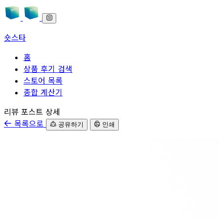
숏스타
홈
상품 후기 검색
스토어 목록
종합 계산기
본문으로 바로가기
리뷰 포스트 상세
목록으로
공유하기
인쇄