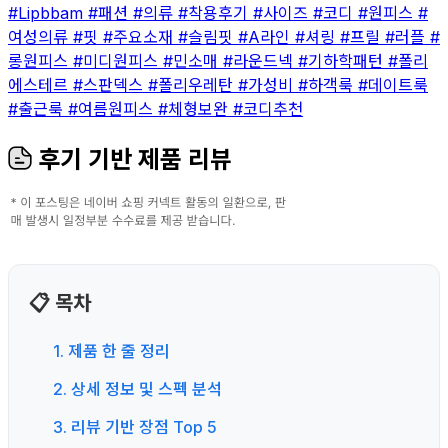
#Lipbbam
#패션
#의류
#착용후기
#사이즈
#코디
#원피스
#
여성의류
#핏
#주요소재
#슬림핏
#A라인
#셔링
#프릴
#러플
#
롱원피스
#미디원피스
#민소매
#라운드넥
#기하학패턴
#폴리
에스테르
#스판덱스
#폴리우레탄
#가성비
#하객룩
#데이트룩
#출근룩
#여름원피스
#체형보완
#코디추천
후기 기반 제품 리뷰
📋 목차
1. 제품 한 줄 정리
2. 상세 정보 및 스펙 분석
3. 리뷰 기반 장점 Top 5