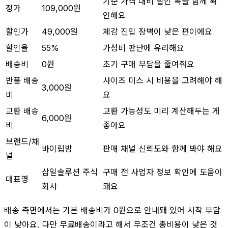
기준 가격 대비 할인 폭을 함께 확
정가
109,000원
인해요
할인가
49,000원
체감 진입 장벽이 낮은 편이에요
할인율
55%
가성비 판단에 유리해요
배송비
0원
초기 구매 부담을 줄여줘요
반품 배송
사이즈 미스 시 비용을 고려해야 해
3,000원
비
요
교환 배송
교환 가능성도 미리 계산해두는 게
6,000원
비
좋아요
브랜드/채
바이립밤
판매 채널 신뢰도와 함께 봐야 해요
널
삼일솔루션 주식
구매 전 사업자 정보 확인에 도움이
대표명
회사
돼요
배송 측면에서는 기본 배송비가 0원으로 안내돼 있어 시작 부담
이 낮아요. 다만 무료배송이라고 해서 무조건 총비용이 낮은 것