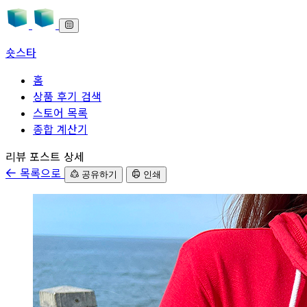
숏스타
홈
상품 후기 검색
스토어 목록
종합 계산기
본문으로 바로가기
리뷰 포스트 상세
목록으로
공유하기
인쇄