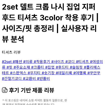
2set 델트 크롭 나시 집업 지퍼
후드 티셔츠 3color 착용 후기 |
사이즈/핏 총정리 | 실사용자 리
뷰 분석
티셔츠 리뷰
#2set
#패션
#의류
#착용후기
#사이즈
#코디
#티셔츠
#여성의
류
#핏
#주요소재
#크롭티
#집업
#후드티
#슬림핏
#폴리에스
테르
#스판덱스
#무지티
#숏기장
#데일리룩
#여행룩
#꾸안꾸
#간절기코디
#교환비
#반품비
후기 기반 제품 리뷰