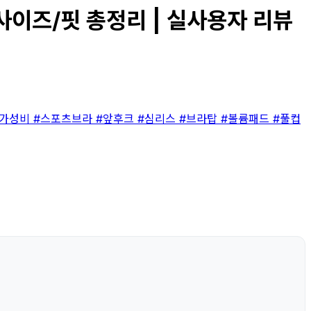
사이즈/핏 총정리 | 실사용자 리뷰
#가성비
#스포츠브라
#앞후크
#심리스
#브라탑
#볼륨패드
#풀컵