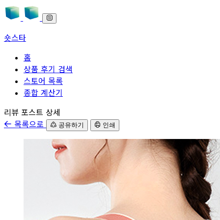
숏스타
홈
상품 후기 검색
스토어 목록
종합 계산기
본문으로 바로가기
리뷰 포스트 상세
목록으로
공유하기
인쇄