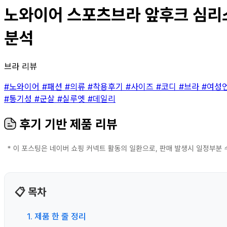
노와이어 스포츠브라 앞후크 심리스 
분석
브라 리뷰
#노와이어
#패션
#의류
#착용후기
#사이즈
#코디
#브라
#여성
#통기성
#군살
#실루엣
#데일리
후기 기반 제품 리뷰
📋 목차
1. 제품 한 줄 정리