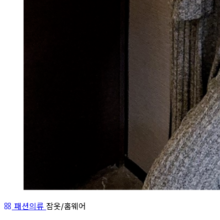
패션의류
잠옷/홈웨어