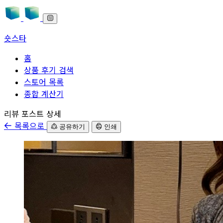
숏스타
홈
상품 후기 검색
스토어 목록
종합 계산기
본문으로 바로가기
리뷰 포스트 상세
목록으로
공유하기
인쇄