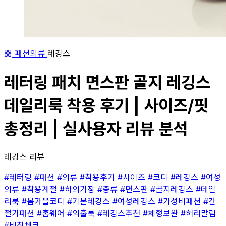
패션의류
레깅스
레터링 패치 면스판 골지 레깅스
데일리룩 착용 후기 | 사이즈/핏
총정리 | 실사용자 리뷰 분석
레깅스 리뷰
#레터링
#패션
#의류
#착용후기
#사이즈
#코디
#레깅스
#여성
의류
#착용계절
#하의기장
#종류
#면스판
#골지레깅스
#데일
리룩
#봄가을코디
#기본레깅스
#여성레깅스
#가성비패션
#간
절기패션
#홈웨어
#외출룩
#레깅스추천
#체형보완
#허리말림
#비침체크