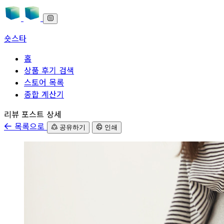
숏스타
홈
상품 후기 검색
스토어 목록
종합 계산기
본문으로 바로가기
리뷰 포스트 상세
목록으로
공유하기
인쇄