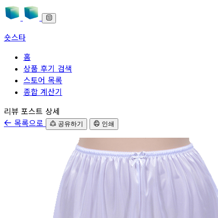
숏스타
홈
상품 후기 검색
스토어 목록
종합 계산기
본문으로 바로가기
리뷰 포스트 상세
목록으로
공유하기
인쇄