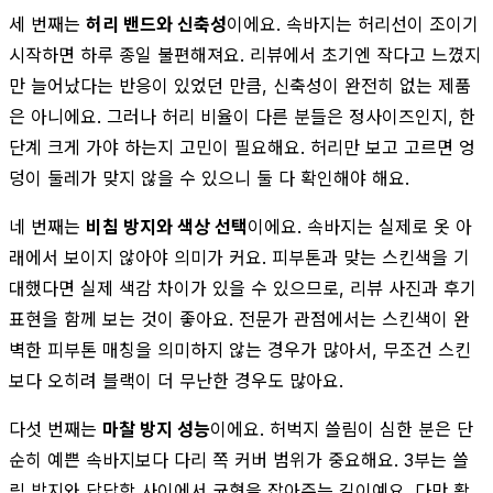
세 번째는
허리 밴드와 신축성
이에요. 속바지는 허리선이 조이기
시작하면 하루 종일 불편해져요. 리뷰에서 초기엔 작다고 느꼈지
만 늘어났다는 반응이 있었던 만큼, 신축성이 완전히 없는 제품
은 아니에요. 그러나 허리 비율이 다른 분들은 정사이즈인지, 한
단계 크게 가야 하는지 고민이 필요해요. 허리만 보고 고르면 엉
덩이 둘레가 맞지 않을 수 있으니 둘 다 확인해야 해요.
네 번째는
비침 방지와 색상 선택
이에요. 속바지는 실제로 옷 아
래에서 보이지 않아야 의미가 커요. 피부톤과 맞는 스킨색을 기
대했다면 실제 색감 차이가 있을 수 있으므로, 리뷰 사진과 후기
표현을 함께 보는 것이 좋아요. 전문가 관점에서는 스킨색이 완
벽한 피부톤 매칭을 의미하지 않는 경우가 많아서, 무조건 스킨
보다 오히려 블랙이 더 무난한 경우도 많아요.
다섯 번째는
마찰 방지 성능
이에요. 허벅지 쓸림이 심한 분은 단
순히 예쁜 속바지보다 다리 쪽 커버 범위가 중요해요. 3부는 쓸
림 방지와 답답함 사이에서 균형을 잡아주는 길이예요. 다만 활