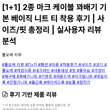
[1+1] 2종 마크 케이블 꽈배기 기
본 베이직 니트 티 착용 후기 | 사
이즈/핏 총정리 | 실사용자 리뷰
분석
풀오버 리뷰
#풀오버 리뷰
#[1+1]
#패션
#의류
#착용후기
#사이즈
#코디
#
풀오버
#여성의류
#네크라인
#사용대상
#핏
#좋아요
#가성비
#재구매
#꽈배기니트
#기본핏
#라운드넥
#아크릴니트
#데일리
룩
#간절기니트
#출근룩
#레이어드룩
#보풀
#정전기
후기 기반 제품 리뷰