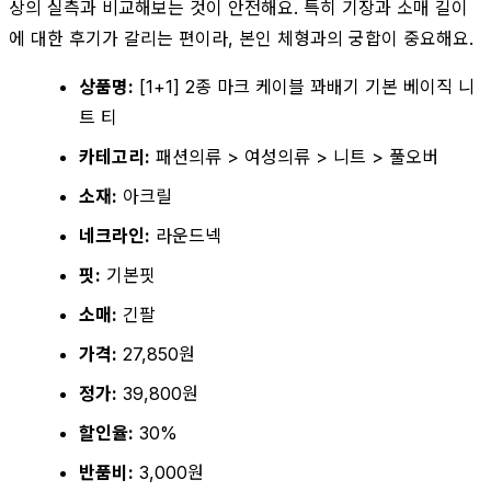
상의 실측과 비교해보는 것이 안전해요. 특히 기장과 소매 길이
에 대한 후기가 갈리는 편이라, 본인 체형과의 궁합이 중요해요.
상품명:
[1+1] 2종 마크 케이블 꽈배기 기본 베이직 니
트 티
카테고리:
패션의류 > 여성의류 > 니트 > 풀오버
소재:
아크릴
네크라인:
라운드넥
핏:
기본핏
소매:
긴팔
가격:
27,850원
정가:
39,800원
할인율:
30%
반품비:
3,000원