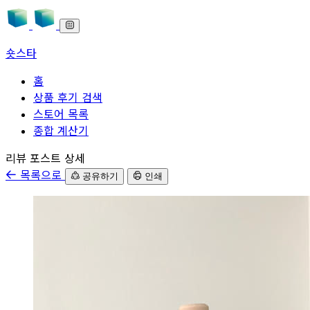
숏스타
홈
상품 후기 검색
스토어 목록
종합 계산기
본문으로 바로가기
리뷰 포스트 상세
목록으로
공유하기
인쇄