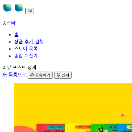
숏스타
홈
상품 후기 검색
스토어 목록
종합 계산기
본문으로 바로가기
리뷰 포스트 상세
목록으로
공유하기
인쇄