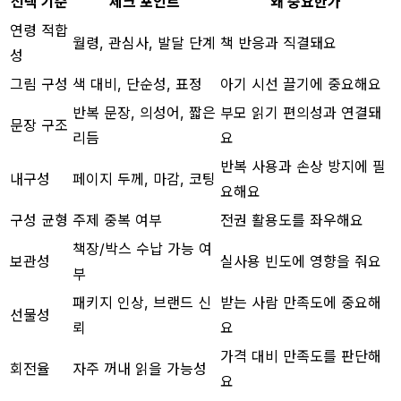
선택 기준
체크 포인트
왜 중요한가
연령 적합
월령, 관심사, 발달 단계
책 반응과 직결돼요
성
그림 구성
색 대비, 단순성, 표정
아기 시선 끌기에 중요해요
반복 문장, 의성어, 짧은
부모 읽기 편의성과 연결돼
문장 구조
리듬
요
반복 사용과 손상 방지에 필
내구성
페이지 두께, 마감, 코팅
요해요
구성 균형
주제 중복 여부
전권 활용도를 좌우해요
책장/박스 수납 가능 여
보관성
실사용 빈도에 영향을 줘요
부
패키지 인상, 브랜드 신
받는 사람 만족도에 중요해
선물성
뢰
요
가격 대비 만족도를 판단해
회전율
자주 꺼내 읽을 가능성
요