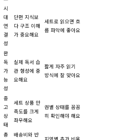
시
대
단편 지식보
세트로 읽으면 흐
연
다 구조 이해
름 파악에 좋아요
결
가 중요해요
성
완
독
실제 독서 습
짧게 자주 읽기
가
관 형성에 중
방식에 잘 맞아요
능
요해요
성
중
세트 상품 만
고
권별 상태를 꼼꼼
족도를 크게
상
히 확인해야 해요
좌우해요
태
총
배송비와 반
지역별 추가 비용