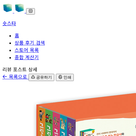
숏스타
홈
상품 후기 검색
스토어 목록
종합 계산기
본문으로 바로가기
리뷰 포스트 상세
목록으로
공유하기
인쇄