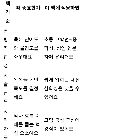
택
왜 중요한가
이 책에 적용하면
기
준
연
령
독해 난이도
초등 고학년~중
적
와 몰입도를
학생, 성인 입문
합
좌우해요
자에 유리해요
성
서
완독률과 만
쉽게 읽히는 대신
술
족도를 결정
심화성은 낮을 수
난
해요
있어요
도
시
역사 흐름 이
각
그림 중심 구성에
해를 돕는 핵
자
강점이 있어요
심 요소예요
료