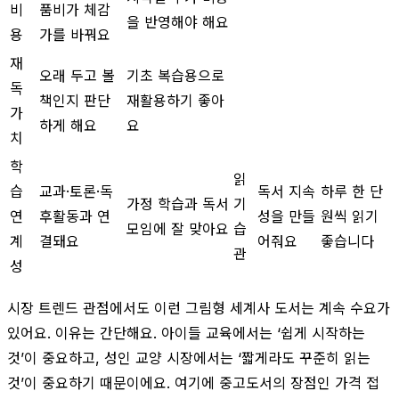
비
품비가 체감
을 반영해야 해요
용
가를 바꿔요
재
오래 두고 볼
기초 복습용으로
독
책인지 판단
재활용하기 좋아
가
하게 해요
요
치
학
읽
습
교과·토론·독
독서 지속
하루 한 단
가정 학습과 독서
기
연
후활동과 연
성을 만들
원씩 읽기
모임에 잘 맞아요
습
계
결돼요
어줘요
좋습니다
관
성
시장 트렌드 관점에서도 이런 그림형 세계사 도서는 계속 수요가
있어요. 이유는 간단해요. 아이들 교육에서는 ‘쉽게 시작하는
것’이 중요하고, 성인 교양 시장에서는 ‘짧게라도 꾸준히 읽는
것’이 중요하기 때문이에요. 여기에 중고도서의 장점인 가격 접