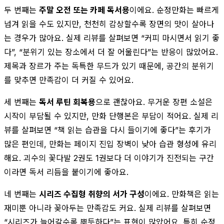
두 번째는
주말 오전 또는 카페 독서용
이에요. 순정만화는 빠르게
넘겨 읽을 수도 있지만, 천천히 감상할수록 장면의 맛이 살아나
는 경우가 많아요. 실제 리뷰를 살펴보면 “커피 마시면서 읽기 좋
다”, “분위기 있는 장소에서 더 잘 어울린다”는 반응이 많았어요.
제목과 장르가 주는 독특한 무드가 있기 때문에, 공간의 분위기
를 맞추면 만족감이 더 커질 수 있어요.
세 번째는
독서 루틴 회복용
으로 괜찮아요. 무거운 장편 소설은
시작이 부담될 수 있지만, 만화 단행본은 부담이 적어요. 실제 리
뷰를 살펴보면 “책 읽는 습관을 다시 들이기에 좋다”는 후기가
많은 편인데, 만화는 페이지 진입 장벽이 낮아 습관 형성에 유리
해요. 괴수의 꽃다발 2권도 1권보다 더 이야기가 진전되는 구간
이라면 독서 리듬을 붙이기에 좋아요.
네 번째는
시리즈 수집형 취향의 서가 구성
이에요. 만화책은 읽는
재미뿐 아니라 꽂아두는 만족감도 커요. 실제 리뷰를 살펴보면
“시리즈가 늘어갈수록 뿌듯하다”는 표현이 많았어요. 특히 순정