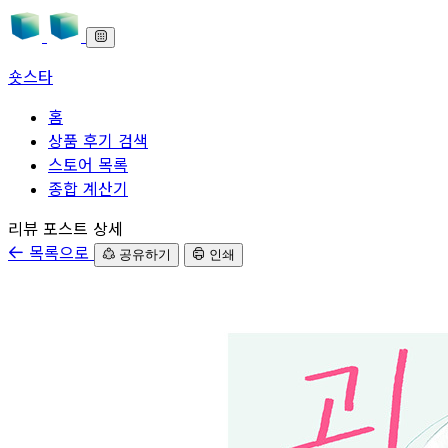
숏스타
홈
상품 후기 검색
스토어 목록
종합 계산기
본문으로 바로가기
리뷰 포스트 상세
목록으로
공유하기
인쇄