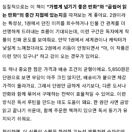
실질적으로는 이 책이
“가볍게 넘기기 좋은 만화”와 “곱씹어 읽
는 만화”의 중간 지점에 있는지
를 따져보는 게 좋아요. 2권이라
는 특성상, 1권에서 던진 미끼를 회수하거나 인물 간 관계를 더
선명하게 드러내는 흐름이 기대되는데, 이런 구간은 독자에게 작
품의 진짜 온도를 보여줘요. 만약 1권에서 세계관이나 캐릭터가
낯설게 느껴졌더라도 2권에서 리듬이 안정되면서 “아, 이 작품은
이런 맛이 있구나” 하고 감이 오는 경우가 있어요.
또 하나 중요한 점은 가격과 배송 조건의 균형이에요. 5,850원은
단권으로 보면 부담이 아주 크진 않지만, 배송비가 붙으면 체감
가격이 올라가요. 그래서 단권만 급하게 사기보다, 다른 도서나
만화와 함께 묶어서 구매하는 전략이 효율적일 수 있어요. 이런
방식은 독서 루틴을 만드는 데도 도움이 돼요. 한 권만 사면 금방
읽고 끝나기 쉬운데, 함께 주문한 책까지 있으면 독서 동기가 유
지되기 쉬워요.
정리하면, 이 상품의 스펙은 화려한 기능성 제품처럼 숫자로만