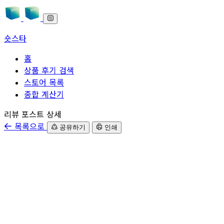
숏스타
홈
상품 후기 검색
스토어 목록
종합 계산기
본문으로 바로가기
리뷰 포스트 상세
목록으로
공유하기
인쇄