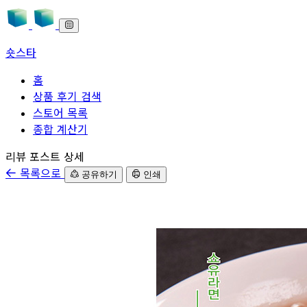
숏스타
홈
상품 후기 검색
스토어 목록
종합 계산기
본문으로 바로가기
리뷰 포스트 상세
목록으로
공유하기
인쇄