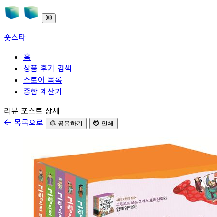
숏스타
홈
상품 후기 검색
스토어 목록
종합 계산기
본문으로 바로가기
리뷰 포스트 상세
목록으로
공유하기
인쇄