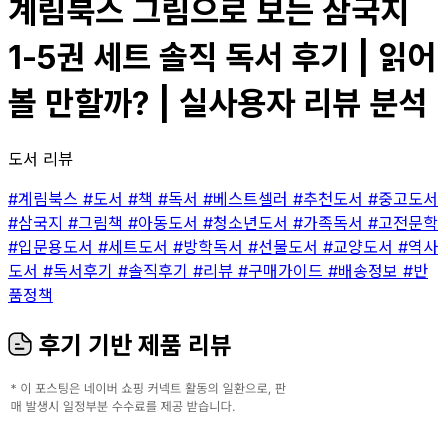
계림북스 그림으로 보는 삼국지
1-5권 세트 솔직 독서 후기 | 읽어
볼 만할까? | 실사용자 리뷰 분석
도서 리뷰
#계림북스
#도서
#책
#독서
#베스트셀러
#추천도서
#중고도서
#삼국지
#그림책
#아동도서
#청소년도서
#가족독서
#고전문학
#입문용도서
#세트도서
#방학독서
#선물도서
#교양도서
#역사
도서
#독서후기
#솔직후기
#리뷰
#구매가이드
#배송정보
#반
품정책
후기 기반 제품 리뷰