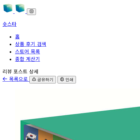
숏스타
홈
상품 후기 검색
스토어 목록
종합 계산기
본문으로 바로가기
리뷰 포스트 상세
목록으로
공유하기
인쇄