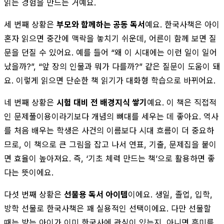
읽는 경험을 만드는 거예요.
세 번째 상황은
부모와 함께하는 공동 독서
예요. 한국사책은 아이
혼자 읽으면 중간에 맥락을 놓치기 쉬운데, 어른이 함께 보면 질
문을 던질 수 있어요. 예를 들어 “왜 이 시대에는 이런 일이 일어
났을까?”, “앞 장의 인물과 뭐가 다를까?” 같은 질문이 도움이 돼
요. 이렇게 읽으면 단순한 책 읽기가 대화형 학습으로 바뀌어요.
네 번째 상황은
시험 대비 전 배경지식 쌓기
예요. 이 책은 직접적
인 문제풀이용이라기보다 개념의 뼈대를 세우는 데 좋아요. 역사
를 처음 배우는 학생은 사건의 이름보다 시대 흐름이 더 중요하
므로, 이 책으로 큰 그림을 잡고 나서 연표, 기출, 문제집을 붙이
면 효율이 높아져요. 즉, ‘기초 체력 만드는 책’으로 활용하면 좋
다는 뜻이에요.
다섯 번째 상황은
선물용 독서 아이템
이에요. 생일, 졸업, 입학,
방학 선물로 한국사책은 꽤 실용적인 선택이에요. 다만 선물할
때는 받는 아이가 이미 한국사에 관심이 있는지, 아니면 흥미를