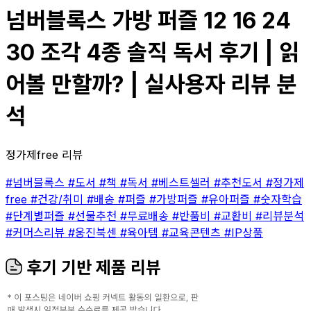
넘버블록스 가방 퍼즐 12 16 24
30 조각 4종 솔직 독서 후기 | 읽
어볼 만할까? | 실사용자 리뷰 분
석
정가제free 리뷰
#넘버블록스
#도서
#책
#독서
#베스트셀러
#추천도서
#정가제
free
#건강/취미
#배송
#퍼즐
#가방퍼즐
#유아퍼즐
#숫자학습
#단계별퍼즐
#선물추천
#무료배송
#반품비
#교환비
#리뷰분석
#커머스리뷰
#웅진북센
#육아템
#교육콘텐츠
#IP상품
후기 기반 제품 리뷰