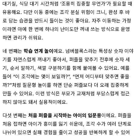
대기실, 식당 대기 시간처럼 ‘조용히 집중할 무언가’가 필요할 때
유용해요. 다만 이동 중에는 조각 분실 위험이 크니, 완성 후 바
로 담는 습관을 반드시 들이는 것이 좋아요. 자주 이동하는 가정
이라면 아예 한 번에 하나의 난이도만 꺼내 쓰는 방식으로 운영
하면 관리가 쉬워요.
네 번째는
학습 연계 놀이
예요. 넘버블록스라는 특성상 숫자 이야
기를 자연스럽게 꺼내기 좋아서, 퍼즐을 맞추기 전후에 숫자 세
기, 순서 말하기, 색깔 구분하기를 함께 붙여볼 수 있어요. 예를
들어 “이 조각에는 몇이 보일까?”, “먼저 어디부터 맞추면 좋을
까?”처럼 질문형 놀이를 하면 단순 퍼즐보다 더 오래 집중하게
만들 수 있어요. 이런 방식은 부모가 교재처럼 부담스럽게 접근
하지 않아도 돼서 실용적이에요.
다섯 번째는
처음 퍼즐을 시작하는 아이의 입문용
이에요. 퍼즐을
처음 접하면 아이가 흥미를 잃기 쉬운데, 조각 수가 여러 단계로
나뉘어 있으면 실패 경험을 줄이고 성공을 반복하게 할 수 있어