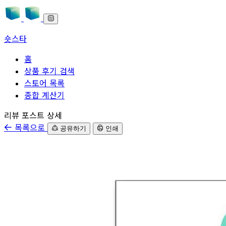
숏스타
홈
상품 후기 검색
스토어 목록
종합 계산기
본문으로 바로가기
리뷰 포스트 상세
목록으로
공유하기
인쇄