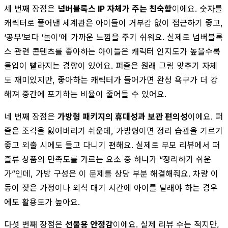
세 번째 장점은
넘버블록스 IP 자체가 주는 친숙함
이에요. 숫자를
캐릭터로 풀어낸 세계관은 아이들이 거부감 없이 접근하기 좋고,
‘공부’보다 ‘놀이’에 가까운 느낌을 주기 쉬워요. 실제로 넘버블록
스 관련 콘텐츠를 좋아하는 아이들은 캐릭터 인지도가 높을수록
몰입이 빨라지는 경향이 있어요. 퍼즐은 원래 그림 맞추기 자체
도 재미있지만, 좋아하는 캐릭터가 들어가면 완성 욕구가 더 강
해져 중간에 포기하는 비율이 줄어들 수 있어요.
네 번째 장점은
가방형 패키지의 휴대성과 보관 편의성
이에요. 퍼
즐은 조각을 잃어버리기 쉬운데, 가방형이면 정리 습관을 기르기
좋고 외출 시에도 들고 다니기 편해요. 실제로 부모 리뷰에서 퍼
즐류 상품의 만족도를 가르는 요소 중 하나가 “정리하기 쉬운
가”인데, 가방 구성은 이 문제를 상당 부분 해결해줘요. 차량 이
동이 잦은 가정이나 외식 대기 시간에 아이를 달래야 하는 경우
에도 활용도가 높아요.
다섯 번째 장점은
선물용 안정감
이에요. 실제 리뷰 수는 적지만,