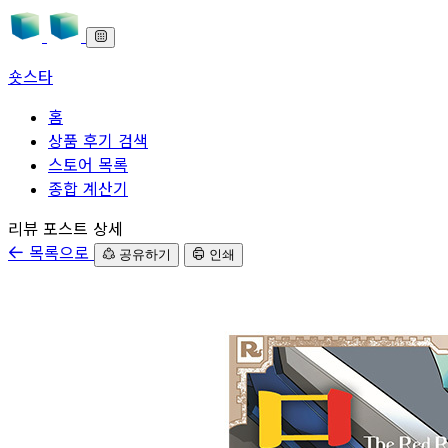
숏스타
홈
상품 후기 검색
스토어 목록
종합 계산기
본문으로 바로가기
리뷰 포스트 상세
목록으로
공유하기
인쇄