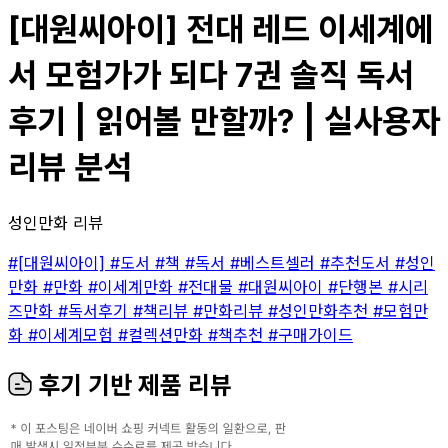
[대원씨아이] 전대 레드 이세계에
서 모험가가 되다 7권 솔직 독서
후기 | 읽어볼 만할까? | 실사용자
리뷰 분석
성인만화 리뷰
#[대원씨아이]
#도서
#책
#독서
#베스트셀러
#추천도서
#성인
만화
#만화
#이세계만화
#전대물
#대원씨아이
#단행본
#시리
즈만화
#독서후기
#책리뷰
#만화리뷰
#성인만화추천
#모험만
화
#이세계모험
#컬렉션만화
#책추천
#구매가이드
후기 기반 제품 리뷰