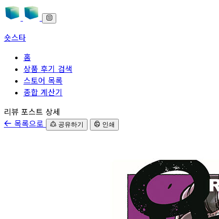
숏스타
홈
상품 후기 검색
스토어 목록
종합 계산기
본문으로 바로가기
리뷰 포스트 상세
목록으로
공유하기
인쇄