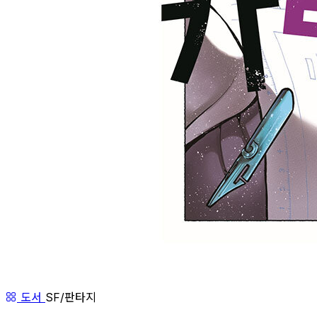
도서
SF/판타지