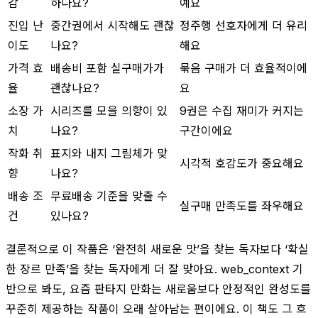
감
하나요?
예요
진입 난
중간권에서 시작해도 괜찮
정주행 선호자에게 더 유리
이도
나요?
해요
가격 효
배송비 포함 실구매가가
묶음 구매가 더 효율적이에
율
괜찮나요?
요
소장 가
시리즈를 모을 의향이 있
9권은 수집 재미가 커지는
치
나요?
구간이에요
작화 취
표지와 내지 그림체가 맞
시각적 호감도가 중요해요
향
나요?
배송 조
무료배송 기준을 맞출 수
실구매 만족도를 좌우해요
건
있나요?
결론적으로 이 작품은 ‘완전히 새로운 맛’을 찾는 독자보다 ‘확실
한 장르 만족’을 찾는 독자에게 더 잘 맞아요. web_context 기
반으로 봐도, 요즘 판타지 만화는 새로움보다 안정적인 완성도를
꾸준히 제공하는 작품이 오래 살아남는 편이에요. 이 책도 그 흐