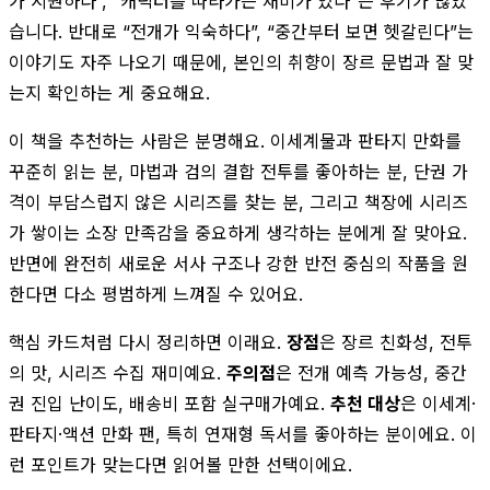
가 시원하다”, “캐릭터를 따라가는 재미가 있다”는 후기가 많았
습니다. 반대로 “전개가 익숙하다”, “중간부터 보면 헷갈린다”는
이야기도 자주 나오기 때문에, 본인의 취향이 장르 문법과 잘 맞
는지 확인하는 게 중요해요.
이 책을 추천하는 사람은 분명해요. 이세계물과 판타지 만화를
꾸준히 읽는 분, 마법과 검의 결합 전투를 좋아하는 분, 단권 가
격이 부담스럽지 않은 시리즈를 찾는 분, 그리고 책장에 시리즈
가 쌓이는 소장 만족감을 중요하게 생각하는 분에게 잘 맞아요.
반면에 완전히 새로운 서사 구조나 강한 반전 중심의 작품을 원
한다면 다소 평범하게 느껴질 수 있어요.
핵심 카드처럼 다시 정리하면 이래요.
장점
은 장르 친화성, 전투
의 맛, 시리즈 수집 재미예요.
주의점
은 전개 예측 가능성, 중간
권 진입 난이도, 배송비 포함 실구매가예요.
추천 대상
은 이세계·
판타지·액션 만화 팬, 특히 연재형 독서를 좋아하는 분이에요. 이
런 포인트가 맞는다면 읽어볼 만한 선택이에요.