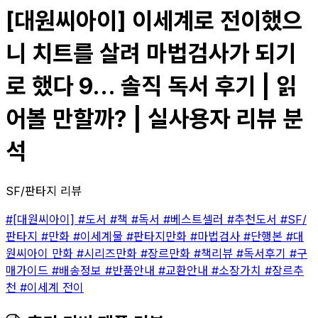
[대원씨아이] 이세계로 전이했으
니 치트를 살려 마법검사가 되기
로 했다 9... 솔직 독서 후기 | 읽
어볼 만할까? | 실사용자 리뷰 분
석
SF/판타지 리뷰
#[대원씨아이]
#도서
#책
#독서
#베스트셀러
#추천도서
#SF/
판타지
#만화
#이세계물
#판타지만화
#마법검사
#단행본
#대
원씨아이 만화
#시리즈만화
#장르만화
#책리뷰
#독서후기
#구
매가이드
#배송정보
#반품안내
#교환안내
#소장가치
#장르추
천
#이세계 전이