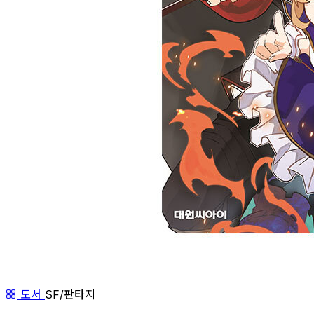
도서
SF/판타지