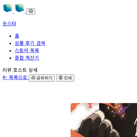
숏스타
홈
상품 후기 검색
스토어 목록
종합 계산기
본문으로 바로가기
리뷰 포스트 상세
목록으로
공유하기
인쇄