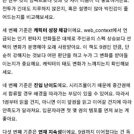
는 한두 컷의 임팩트보다 컷과 컷 사이 리듬이 더 중요하거든요.
전투가 긴데도 지루하지 않은지, 혹은 설명이 많아 박진감이 줄
어드는지를 비교해보세요.
세 번째 기준은
캐릭터 성장 체감
이에요. web_context에서 언
급되는 인기 판타지 만화들은 대체로 주인공의 스펙 상승보다 선
택의 변화가 분명해야 오래 사랑받아요. 이 책도 9권인 만큼, 단
순히 강해지는 것보다 어떤 판단을 하고 누가 그 변화를 받아들
이는지가 중요해요. 캐릭터의 태도 변화가 느껴지는지 확인해보
세요.
네 번째 기준은
진입 난이도
예요. 시리즈물이기 때문에 중간권에
서 합류할 경우 배경을 따라가는 부담이 있을 수 있어요. 따라서
1권부터 읽을 건지, 아니면 이미 앞권을 읽고 이어갈 건지에 따라
만족도가 달라져요. 입문자라면 첫 몇 권의 템포를 먼저 보는 게
좋아요.
다섯 번째 기준은
연재 지속성
이에요. 9권까지 이어졌다는 건 독