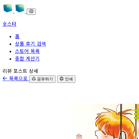
숏스타
홈
상품 후기 검색
스토어 목록
종합 계산기
본문으로 바로가기
리뷰 포스트 상세
목록으로
공유하기
인쇄