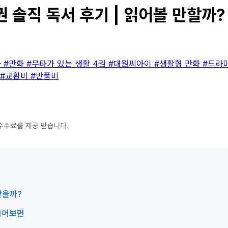
 솔직 독서 후기 | 읽어볼 만할까?
마
#만화
#무타가 있는 생활 4권
#대원씨아이
#생활형 만화
#드라
#교환비
#반품비
맞을까?
 읽어보면